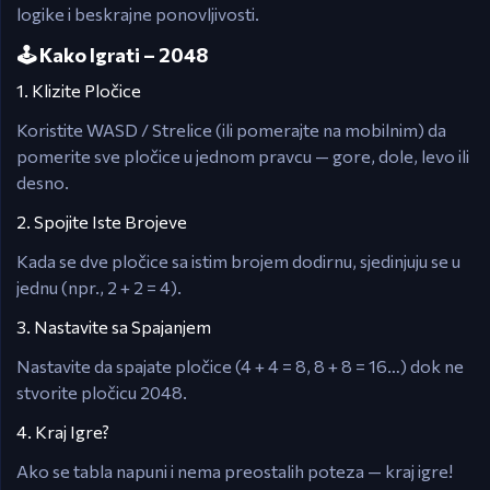
logike i beskrajne ponovljivosti.
🕹️ Kako Igrati – 2048
1. Klizite Pločice
Koristite WASD / Strelice (ili pomerajte na mobilnim) da
pomerite sve pločice u jednom pravcu — gore, dole, levo ili
desno.
2. Spojite Iste Brojeve
Kada se dve pločice sa istim brojem dodirnu, sjedinjuju se u
jednu (npr., 2 + 2 = 4).
3. Nastavite sa Spajanjem
Nastavite da spajate pločice (4 + 4 = 8, 8 + 8 = 16…) dok ne
stvorite pločicu 2048.
4. Kraj Igre?
Ako se tabla napuni i nema preostalih poteza — kraj igre!