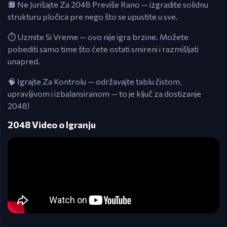
🔲 Ne Jurišajte Za 2048 Previše Rano — izgradite solidnu
strukturu pločica pre nego što se upustite u sve.
⏱️ Uzmite Si Vreme — ovo nije igra brzine. Možete
pobediti samo time što ćete ostati smireni i razmišljati
unapred.
🧠 Igrajte Za Kontrolu — održavajte tablu čistom,
upravljivom i izbalansiranom — to je ključ za dostizanje
2048!
2048 Video o Igranju