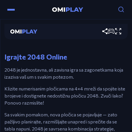
2048
Контроле
Играј сада
WASD / Strelici – Klizite pločice da spojite
brojeve.
Igrajte 2048 Online
2048 je jednostavna, ali zavisna igra sa zagonetkama koja
izaziva vaš um s svakim potezom.
Klizite numerisanim pločicama na 4×4 mreži da spojite iste
brojeve i dostignete nedostižnu pločicu 2048. Zvuči lako?
Ponovo razmislite!
Sa svakim pomakom, nova pločica se pojavljuje — zato
pažljivo planirajte, razmišljajte unapred i sprečite da se
tabla napuni. 2048 je savrsena kombinacija strategije,