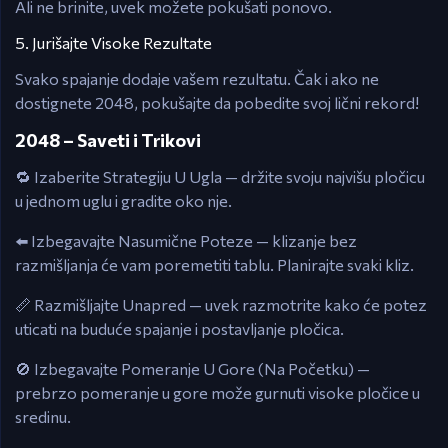
Ali ne brinite, uvek možete pokušati ponovo.
5. Jurišajte Visoke Rezultate
Svako spajanje dodaje vašem rezultatu. Čak i ako ne
dostignete 2048, pokušajte da pobedite svoj lični rekord!
2048 – Saveti i Trikovi
🔁 Izaberite Strategiju U Ugla — držite svoju najvišu pločicu
u jednom uglu i gradite oko nje.
⬅️ Izbegavajte Nasumične Poteze — klizanje bez
razmišljanja će vam poremetiti tablu. Planirajte svaki kliz.
📏 Razmišljajte Unapred — uvek razmotrite kako će potez
uticati na buduće spajanje i postavljanje pločica.
🚫 Izbegavajte Pomeranje U Gore (Na Početku) —
prebrzo pomeranje u gore može gurnuti visoke pločice u
sredinu.