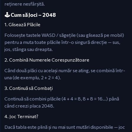
reținere nesfârșită.
🕹️ Cum să Joci – 2048
1. Glisează Plăcile
Folosește tastele WASD / săgețile (sau glisează pe mobil)
pentru a muta toate plăcile într-o singură direcție — sus,
jos, stânga sau dreapta.
2. Combină Numerele Corespunzătoare
Când două plăci cu același număr se ating, se combină într-
una (de exemplu, 2 + 2 = 4).
3. Continuă să Combați
Continuă să combini plăcile (4 + 4 = 8, 8 + 8 = 16…) până
când creezi placa 2048.
4. Joc Terminat?
Dacă tabla este plină și nu mai sunt mutări disponibile — joc