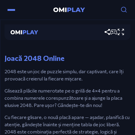
2048
Controale
Joacă acum
WASD / Taste Săgeți – Glisează plăcile pentru a
combina numerele.
Joacă 2048 Online
2048 este un joc de puzzle simplu, dar captivant, care îți
provoacă creierul la fiecare mișcare.
Glisează plăcile numerotate pe o grilă de 4×4 pentru a
combina numerele corespunzătoare și a ajunge la placa
elusive 2048. Pare ușor? Gândește-te din nou!
Cu fiecare glisare, o nouă placă apare — așadar, planifică cu
atenție, gândește înainte și menține tabla de joc liberă.
2048 este combinația perfectă de strategie, logică și