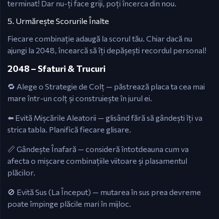
terminat! Dar nu-ți face griji, poți încerca din nou.
5. Urmărește Scorurile Înalte
Fiecare combinație adaugă la scorul tău. Chiar dacă nu
ajungi la 2048, încearcă să îți depășești recordul personal!
2048 – Sfaturi & Trucuri
🔁 Alege o Strategie de Colț — păstrează placa ta cea mai
mare într-un colț și construiește în jurul ei.
⬅️ Evită Mișcările Aleatorii — glisând fără să gândești îți va
strica tabla. Planifică fiecare glisare.
📏 Gândește Înafară — consideră întotdeauna cum va
afecta o mișcare combinațiile viitoare și plasamentul
plăcilor.
🚫 Evită Sus (La Început) — mutarea în sus prea devreme
poate împinge plăcile mari în mijloc.