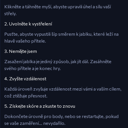
Klikněte a táhněte myší, abyste upravili úhel a sílu vaší
střely.
2. Uvolněte k vystřelení
Pusťte, abyste vypustili šíp směrem k jablku, které leží na
hlavě vašeho přítele.
3. Nemějte jsem
Zasažení jablka je jediný způsob, jak jít dál. Zasáhněte
svého přítele a je konec hry.
4. Zvyšte vzdálenost
Každá úroveň zvyšuje vzdálenost mezi vámi a vaším cílem,
což ztěžuje přesnost.
5. Získejte skóre a zkuste to znovu
Dokončete úrovně pro body, nebo se restartujte, pokud
se vaše zaměření… nevydařilo.