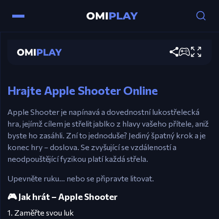
Myš táhněte – Zaměřte a upravte sílu
Apple Shooter
Uvolněte myš – Vystřelte šíp
Hrát nyní
R – Restartujte úroveň
Esc – Pozastavte nebo se vraťte do nabídky
Hrajte Apple Shooter Online
Apple Shooter je napínavá a dovednostní lukostřelecká
hra, jejímž cílem je střelit jablko z hlavy vašeho přítele, aniž
byste ho zasáhli. Zní to jednoduše? Jediný špatný krok a je
konec hry – doslova. Se zvyšující se vzdáleností a
neodpouštějící fyzikou platí každá střela.
Upevněte ruku… nebo se připravte litovat.
🎮 Jak hrát – Apple Shooter
1. Zaměřte svou luk