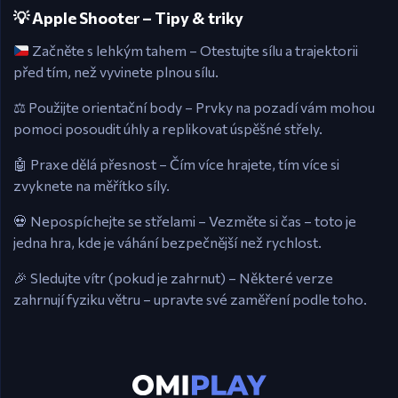
💡 Apple Shooter – Tipy & triky
Začněte s lehkým tahem – Otestujte sílu a trajektorii
před tím, než vyvinete plnou sílu.
⚖️ Použijte orientační body – Prvky na pozadí vám mohou
pomoci posoudit úhly a replikovat úspěšné střely.
🤖 Praxe dělá přesnost – Čím více hrajete, tím více si
zvyknete na měřítko síly.
💀 Nepospíchejte se střelami – Vezměte si čas – toto je
jedna hra, kde je váhání bezpečnější než rychlost.
🎉 Sledujte vítr (pokud je zahrnut) – Některé verze
zahrnují fyziku větru – upravte své zaměření podle toho.