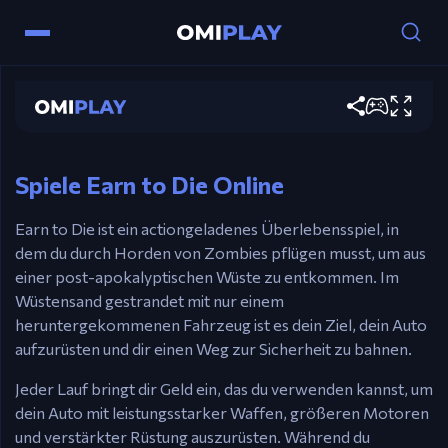
Steuerung
Earn to Die
Pfeiltasten – Fahren.
Jetzt spielen
Strg / X – Boost.
Esc / P – Pause.
Spiele Earn to Die Online
Earn to Die ist ein actiongeladenes Überlebensspiel, in
dem du durch Horden von Zombies pflügen musst, um aus
einer post-apokalyptischen Wüste zu entkommen. Im
Wüstensand gestrandet mit nur einem
heruntergekommenen Fahrzeug ist es dein Ziel, dein Auto
aufzurüsten und dir einen Weg zur Sicherheit zu bahnen.
Jeder Lauf bringt dir Geld ein, das du verwenden kannst, um
dein Auto mit leistungsstarker Waffen, größeren Motoren
und verstärkter Rüstung auszurüsten. Während du