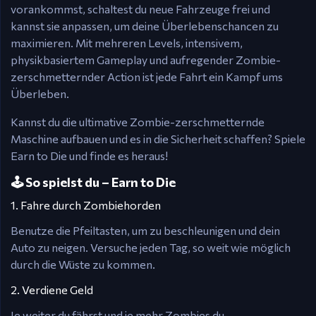
vorankommst, schaltest du neue Fahrzeuge frei und
kannst sie anpassen, um deine Überlebenschancen zu
maximieren. Mit mehreren Levels, intensivem,
physikbasiertem Gameplay und aufregender Zombie-
zerschmetternder Action ist jede Fahrt ein Kampf ums
Überleben.
Kannst du die ultimative Zombie-zerschmetternde
Maschine aufbauen und es in die Sicherheit schaffen? Spiele
Earn to Die und finde es heraus!
🕹️ So spielst du – Earn to Die
1. Fahre durch Zombiehorden
Benutze die Pfeiltasten, um zu beschleunigen und dein
Auto zu neigen. Versuche jeden Tag, so weit wie möglich
durch die Wüste zu kommen.
2. Verdiene Geld
Je weiter du fährst und je mehr Zombies du