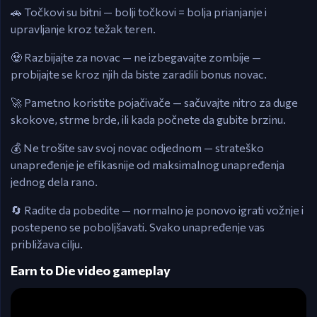
🚗 Točkovi su bitni — bolji točkovi = bolja prianjanje i
upravljanje kroz težak teren.
🧟 Razbijajte za novac — ne izbegavajte zombije —
probijajte se kroz njih da biste zaradili bonus novac.
🚀 Pametno koristite pojačivače — sačuvajte nitro za duge
skokove, strme brde, ili kada počnete da gubite brzinu.
💰 Ne trošite sav svoj novac odjednom — strateško
unapređenje je efikasnije od maksimalnog unapređenja
jednog dela rano.
🔄 Radite da pobedite — normalno je ponovo igrati vožnje i
postepeno se poboljšavati. Svako unapređenje vas
približava cilju.
Earn to Die video gameplay