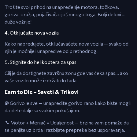
Trošite svoj prihod na unapređenje motora, točkova,
goriva, oružja, pojačivača i još mnogo toga. Bolji delovi =
duže vožnje!
4. Otključajte nova vozila
Kako napredujete, otključavaćete nova vozila — svako od
njih je moćnije i unapredive od prethodnog.
5. Stignite do helikoptera za spas
Cilj je da dostignete završnu zonu gde vas čeka spas… ako
vaše vozilo može izdržati do tada.
Earn to Die – Saveti & Trikovi
⛽ Gorivo je sve — unapredite gorivo rano kako biste mogli
da idete dalje sa svakim pokušajem.
🔧 Motor + Menjač = Udaljenost — brzina vam pomaže da
se penjite uz brda i razbijate prepreke bez usporavanja.