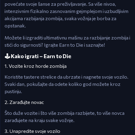
povećate svoje šanse za preživljavanje. Sa više nivoa,
intenzivnim fizikalno zasnovanim gejmplejom i uzbudljivim
akcijama razbijanja zombija, svaka vožnja je borba za
opstanak.
Možete li izgraditi ultimativnu mašinu za razbijanje zombija i
stići do sigurnosti? Igrajte Earn to Die i saznajte!
🕹️ Kako igrati – Earn to Die
1. Vozite kroz horde zombija
Koristite tastere strelice da ubrzate i nagnete svoje vozilo.
Svaki dan, pokušajte da odete koliko god možete kroz
pustinju.
2. Zarađujte novac
Što duže vozite i što više zombija razbijete, to više novca
zarađujete na kraju svake vožnje.
3. Unapredite svoje vozilo