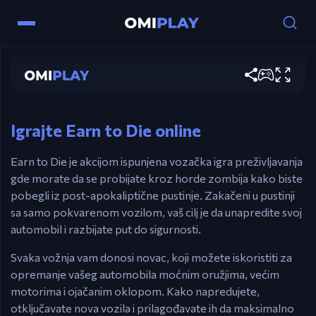
Контроле
Earn to Die
Strelice – Vozite.
Играј сада
Ctrl / X – Pojačanje.
Esc / P – Pauza.
Igrajte Earn to Die online
Earn to Die je akcijom ispunjena vozačka igra preživljavanja
gde morate da se probijate kroz horde zombija kako biste
pobegli iz post-apokaliptične pustinje. Zakačeni u pustinji
sa samo pokvarenom vozilom, vaš cilj je da unapredite svoj
automobil i razbijate put do sigurnosti.
Svaka vožnja vam donosi novac, koji možete iskoristiti za
opremanje vašeg automobila moćnim oružjima, većim
motorima i ojačanim oklopom. Kako napredujete,
otključavate nova vozila i prilagođavate ih da maksimalno