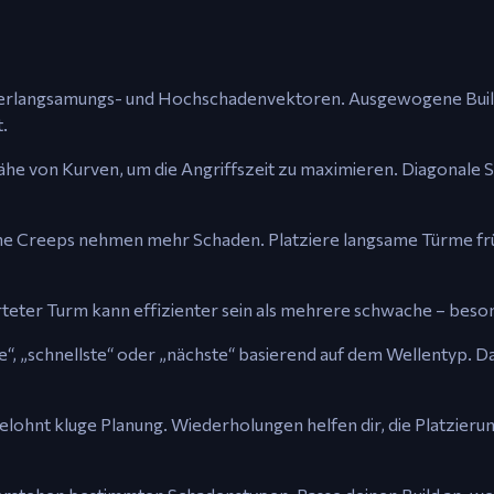
 Verlangsamungs- und Hochschadenvektoren. Ausgewogene Bu
.
he von Kurven, um die Angriffszeit zu maximieren. Diagonale Sc
e Creeps nehmen mehr Schaden. Platziere langsame Türme frü
eter Turm kann effizienter sein als mehrere schwache – beso
te“, „schnellste“ oder „nächste“ basierend auf dem Wellentyp. D
lohnt kluge Planung. Wiederholungen helfen dir, die Platzieru