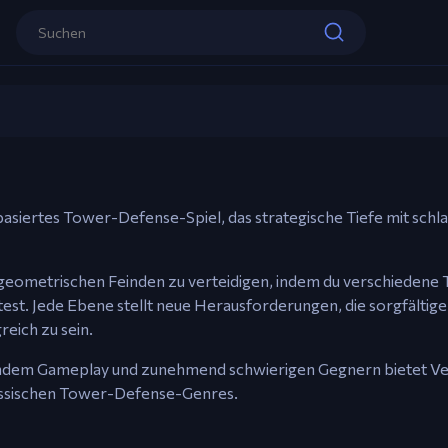
Steuerung
Maus – Klicke, um zu platzieren, zu ver
mit Türmen zu interagieren.
Vector TD
Esc – Auswahl abbrechen.
Jetzt spielen
rbasiertes Tower-Defense-Spiel, das strategische Tiefe mit sch
, geometrischen Feinden zu verteidigen, indem du verschiedene
stest. Jede Ebene stellt neue Herausforderungen, die sorgfältig
eich zu sein.
selndem Gameplay und zunehmend schwierigen Gegnern bietet Ve
assischen Tower-Defense-Genres.