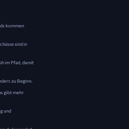
ilds kommen
hüsse sind in
h im Pfad, damit
nders zu Beginn.
as gibt mehr
ng und