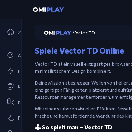
Zuhause
Vector TD
Spiele Vector TD Online
Arcades
Vector TD ist ein visuell einzigartiges browse
Flash-Spiele
minimalistischem Design kombiniert.
Deine Mission ist es, gegen Wellen von hellen
Kartenspiele
einzigartigen Fähigkeiten platzierst und aufrü
Ressourcenmanagement erfordern, um erfolgr
Kooperativ
Mit seinen sauberen visuellen Effekten, fes
frische und herausfordernde Wendung des kl
Plattformspiel
🕹️ So spielt man – Vector TD