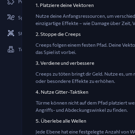
Puzzle-Spiele
1. Platziere deine Vektoren
Nutze deine Anfangsressourcen, um verschied
Sportspiele
einzigartige Effekte – wie Damage über Zeit,
Strategien
2. Stoppe die Creeps
Creeps folgen einem festen Pfad. Deine Vektor
Tower Defense Spiele
das Spiel ist vorbei.
3. Verdiene und verbessere
Creeps zu töten bringt dir Geld. Nutze es, u
oder besondere Effekte zu erhöhen.
4. Nutze Gitter-Taktiken
Türme können nicht auf dem Pfad platziert wer
Angriffs- und Abdeckungswinkel zu finden.
5. Überlebe alle Wellen
Jede Ebene hat eine festgelegte Anzahl von Wel