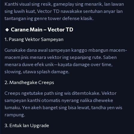
Kanthi visual sing resik, gameplay sing menarik, lan lawan
sing luwih kuat, Vector TD nawakake sentuhan anyar lan
tantangan ing genre tower defense klasik.
🔹 Carane Main – Vector TD
1. Pasang Vektor Sampeyan
Gunakake dana awal sampeyan kanggo mbangun macem-
macem jinis menara vektor ing sepanjang rute. Saben
menara duwe efek unik—kayata damage over time,
slowing, utawa splash damage.
2. Mandhegake Creeps
Creeps ngetutake path sing wis ditemtokake. Vektor
sampeyan kanthi otomatis nyerang nalika dheweke
lumaku. Yen akeh banget sing bisa lewat, tandha yen wis
rampung.
3. Entuk lan Upgrade