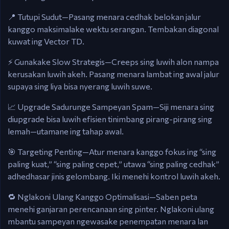
📍 Tutupi Sudut—Pasang menara cedhak belokan jalur
kanggo maksimalake wektu serangan. Tembakan diagonal
kuwat ing Vector TD.
⚡ Gunakake Slow Strategis—Creeps sing luwih alon nampa
kerusakan luwih akeh. Pasang menara lambat ing awal jalur
supaya sing liya bisa nyerang luwih suwe.
📈 Upgrade Sadurunge Sampeyan Spam—Siji menara sing
diupgrade bisa luwih efisien tinimbang pirang-pirang sing
lemah—utamane ing tahap awal.
🎯 Targeting Penting—Atur menara kanggo fokus ing “sing
paling kuat,” “sing paling cepet,” utawa “sing paling cedhak”
adhedhasar jinis gelombang. Iki menehi kontrol luwih akeh.
🔁 Nglakoni Ulang Kanggo Optimalisasi—Saben peta
menehi ganjaran perencanaan sing pinter. Nglakoni ulang
mbantu sampeyan ngewasake penempatan menara lan