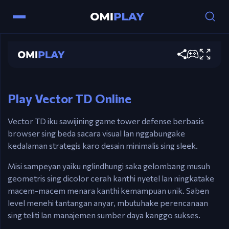
Kendali
Vector TD
Mouse – Klik kanggo masang, upgrade, lan
Dolanan saiki
interaksi karo menara.
Esc – Batalake pilihan.
Play Vector TD Online
Vector TD iku sawijining game tower defense berbasis
browser sing beda sacara visual lan nggabungake
kedalaman strategis karo desain minimalis sing sleek.
Misi sampeyan yaiku nglindhungi saka gelombang musuh
geometris sing dicolor cerah kanthi nyetel lan ningkatake
macem-macem menara kanthi kemampuan unik. Saben
level menehi tantangan anyar, mbutuhake perencanaan
sing teliti lan manajemen sumber daya kanggo sukses.