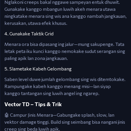
Nglakoni creeps bakal nggawe sampeyan entuk dhuwit.
Gunakake kanggo mbangun luwih akeh menara utawa
ningkatake menara sing wis ana kanggo nambah jangkauan,
kerusakan, utawa efek khusus.
4. Gunakake Taktik Grid
Menara ora bisa dipasang ing jalur—mung sakupenge. Tata
letak peta iku kunci kanggo nemokake sudut serangan sing
paling apik lan zona jangkauan.
5. Slametake Kabeh Gelombang
Saben level duwe jumlah gelombang sing wis ditemtokake.
Rampungake kabeh kanggo menang misi—lan siyap
kanggo tantangan sing luwih angel ing ngarep.
Vector TD – Tips & Trik
🤖 Campur Jinis Menara—Gabungake splash, slow, lan
vektor damage tinggi. Build sing seimbang bisa nangani jinis
creep sing beda luwih apik.