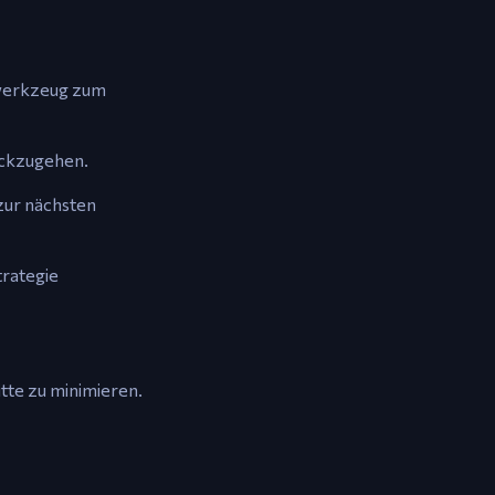
ptwerkzeug zum
ückzugehen.
 zur nächsten
trategie
tte zu minimieren.