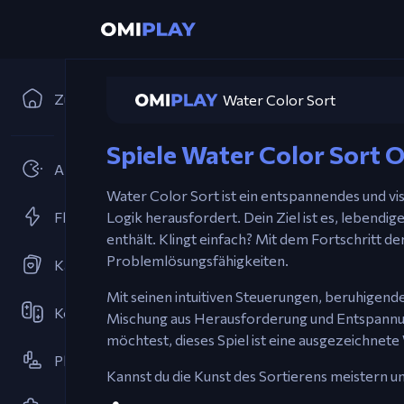
Zuhause
Water Color Sort
Spiele Water Color Sort O
Arcades
Water Color Sort ist ein entspannendes und vis
Flash-Spiele
Logik herausfordert. Dein Ziel ist es, lebendi
enthält. Klingt einfach? Mit dem Fortschritt d
Problemlösungsfähigkeiten.
Kartenspiele
Mit seinen intuitiven Steuerungen, beruhigen
Kooperativ
Mischung aus Herausforderung und Entspannun
möchtest, dieses Spiel ist eine ausgezeichnete 
Plattformspiel
Kannst du die Kunst des Sortierens meistern u