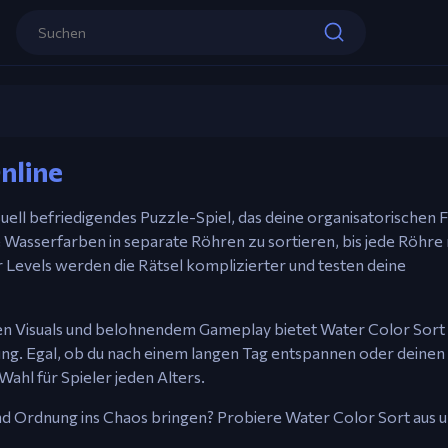
Steuerung
Maus – Klicke, um gefärbtes Wasser zw
Water Color Sort
zu gießen.
nline
Jetzt spielen
uell befriedigendes Puzzle-Spiel, das deine organisatorischen 
ge Wasserfarben in separate Röhren zu sortieren, bis jede Röhre
er Levels werden die Rätsel komplizierter und testen deine
den Visuals und belohnendem Gameplay bietet Water Color Sort
g. Egal, ob du nach einem langen Tag entspannen oder deinen
Wahl für Spieler jeden Alters.
nd Ordnung ins Chaos bringen? Probiere Water Color Sort aus u