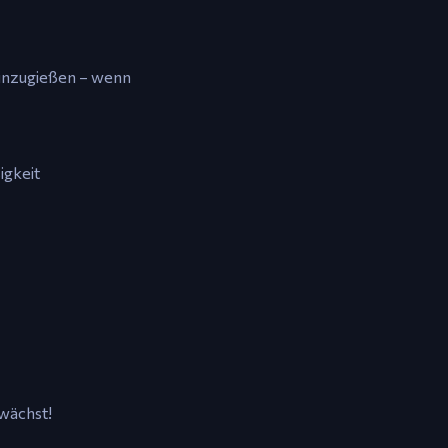
neinzugießen – wenn
igkeit
 wächst!