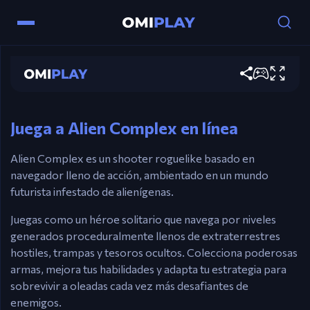
Controles
Alien Complex
WASD – Mover.
Jugar ahora
Ratón – Apuntar y Disparar.
Esc – Pausa.
Juega a Alien Complex en línea
Alien Complex es un shooter roguelike basado en
navegador lleno de acción, ambientado en un mundo
futurista infestado de alienígenas.
Juegas como un héroe solitario que navega por niveles
generados proceduralmente llenos de extraterrestres
hostiles, trampas y tesoros ocultos. Colecciona poderosas
armas, mejora tus habilidades y adapta tu estrategia para
sobrevivir a oleadas cada vez más desafiantes de
enemigos.