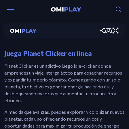
Controles
Clic Izquierdo – Toca el planeta para generar
Planet Clicker
energía.
Barra espaciadora – Una alternativa al clic
Jugar ahora
izquierdo.
Ratón – Navega por las mejoras.
Juega Planet Clicker en línea
Planet Clicker es un adictivo juego idle-clicker donde
emprendes un viaje intergaláctico para cosechar recursos
y expandir tu imperio cósmico. Comenzando con un solo
planeta, tu objetivo es generar energía haciendo clic y
desbloqueando mejoras que aumentan tu producción y
eficiencia.
A medida que avanzas, puedes explorar y colonizar nuevos
planetas, cada uno ofreciendo recursos únicos y
oportunidades para maximizar tu producción de energía.