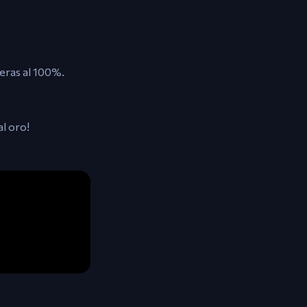
reras al 100%.
l oro!