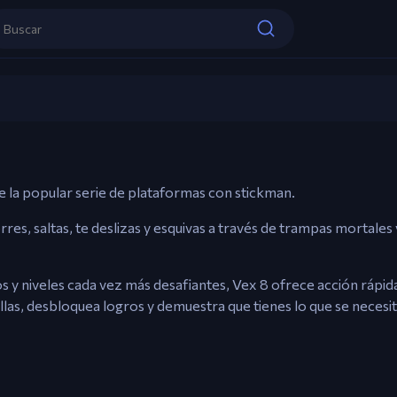
Controles
Vex 8
Teclas de flecha / WASD – Mover, Saltar,
Jugar ahora
de la popular serie de plataformas con stickman.
rres, saltas, te deslizas y esquivas a través de trampas mortales
 y niveles cada vez más desafiantes, Vex 8 ofrece acción rápida
ellas, desbloquea logros y demuestra que tienes lo que se necesi