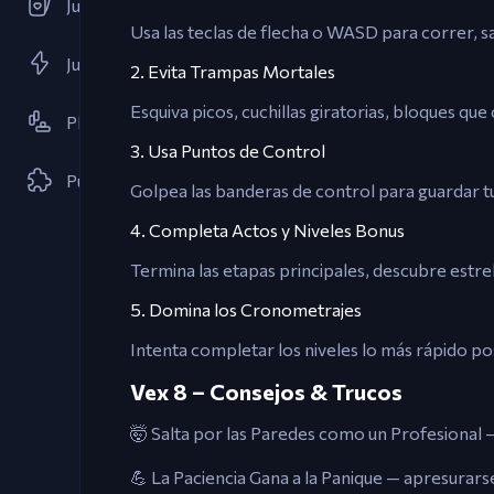
Juegos de Cartas
Usa las teclas de flecha o WASD para correr, sal
Juegos Flash
2. Evita Trampas Mortales
Esquiva picos, cuchillas giratorias, bloques qu
Plataforma
3. Usa Puntos de Control
Puzzle
Golpea las banderas de control para guardar tu 
4. Completa Actos y Niveles Bonus
Termina las etapas principales, descubre estrel
5. Domina los Cronometrajes
Intenta completar los niveles lo más rápido po
Vex 8 – Consejos & Trucos
🤯 Salta por las Paredes como un Profesional — 
💪 La Paciencia Gana a la Panique — apresurars