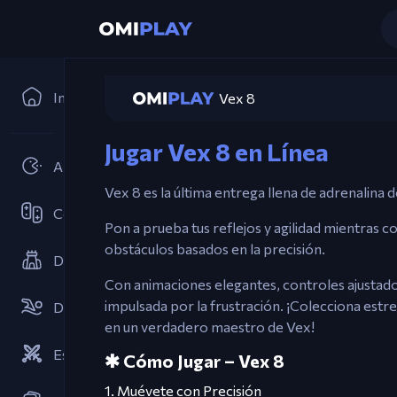
Inicio
Vex 8
Jugar Vex 8 en Línea
Arcades
Vex 8 es la última entrega llena de adrenalina 
Cooperativo
Pon a prueba tus reflejos y agilidad mientras co
obstáculos basados en la precisión.
Defensa de Torres
Con animaciones elegantes, controles ajustados
impulsada por la frustración. ¡Colecciona estr
Deportes
en un verdadero maestro de Vex!
Estrategias
🞹 Cómo Jugar – Vex 8
1. Muévete con Precisión