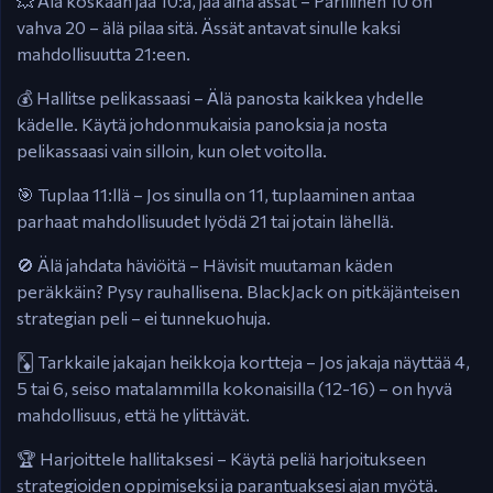
💥 Älä koskaan jaa 10:ä, jaa aina ässät – Parillinen 10 on
vahva 20 – älä pilaa sitä. Ässät antavat sinulle kaksi
mahdollisuutta 21:een.
💰 Hallitse pelikassaasi – Älä panosta kaikkea yhdelle
kädelle. Käytä johdonmukaisia panoksia ja nosta
pelikassaasi vain silloin, kun olet voitolla.
🎯 Tuplaa 11:llä – Jos sinulla on 11, tuplaaminen antaa
parhaat mahdollisuudet lyödä 21 tai jotain lähellä.
🚫 Älä jahdata häviöitä – Hävisit muutaman käden
peräkkäin? Pysy rauhallisena. BlackJack on pitkäjänteisen
strategian peli – ei tunnekuohuja.
🃎 Tarkkaile jakajan heikkoja kortteja – Jos jakaja näyttää 4,
5 tai 6, seiso matalammilla kokonaisilla (12-16) – on hyvä
mahdollisuus, että he ylittävät.
🏆 Harjoittele hallitaksesi – Käytä peliä harjoitukseen
strategioiden oppimiseksi ja parantuaksesi ajan myötä.