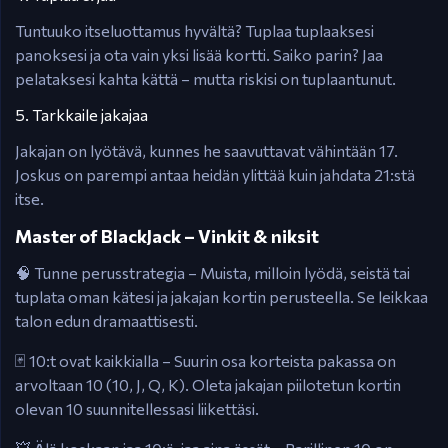
Tuntuuko itseluottamus hyvältä? Tuplaa tuplaaksesi
panoksesi ja ota vain yksi lisää kortti. Saiko parin? Jaa
pelataksesi kahta kättä – mutta riskisi on tuplaantunut.
5. Tarkkaile jakajaa
Jakajan on lyötävä, kunnes he saavuttavat vähintään 17.
Joskus on parempi antaa heidän ylittää kuin jahdata 21:stä
itse.
Master of BlackJack – Vinkit & niksit
🧠 Tunne perusstrategia – Muista, milloin lyödä, seistä tai
tuplata oman kätesi ja jakajan kortin perusteella. Se leikkaa
talon edun dramaattisesti.
🃏 10:t ovat kaikkialla – Suurin osa korteista pakassa on
arvoltaan 10 (10, J, Q, K). Oleta jakajan piilotetun kortin
olevan 10 suunnitellessasi liikettäsi.