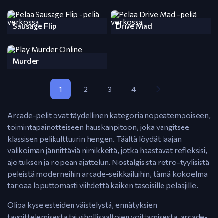
Sausage Flip
Drive Mad
Murder
1
2
3
4
Arcade-pelit ovat täydellinen kategoria nopeatempoiseen,
toimintapainotteiseen hauskanpitoon, joka vangitsee
klassisen pelikulttuurin hengen. Täältä löydät laajan
valikoiman jännittäviä nimikkeitä, jotka haastavat refleksisi,
ajoituksen ja nopean ajattelun. Nostalgisista retro-tyylisistä
peleistä moderneihin arcade-seikkailuihin, tämä kokoelma
tarjoaa loputtomasti viihdettä kaiken tasoisille pelaajille.
Olipa kyse esteiden väistelystä, ennätyksien
tavoittelemisesta tai vihollisaaltojen voittamisesta, arcade-