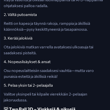
ohjataksesi palloa radalla.
2. Vältä putoamista
Reitti on kapea ja täynnä rakoja, ramppia ja äkillisiä
käännöksiä—pysy keskittyneenä ja tasapainossa.
3. Kerää jalokiviä
Ota jalokiviä matkan varrella avataksesi ulkoasuja tai
saadaksesi pisteitä.
4. Nopeuslisäykset & ansat
Osu nopeuslaitteisiin saadaksesi vauhtia—mutta varo
punaisia esteitä ja äkillisiä reikiä!
5. Pelaa yksin tai 2-pelaajalla
Valitse yksinpeli tai kilpaile vierekkäin 2-pelaajan
jakoruudussa.
💡 Two Ball 3D – Vinkkejä & niksejä