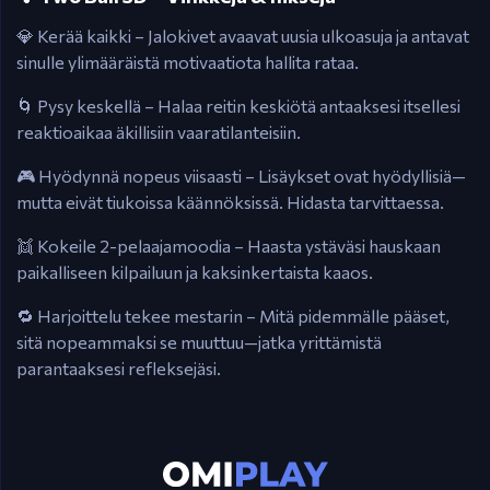
💎 Kerää kaikki – Jalokivet avaavat uusia ulkoasuja ja antavat
sinulle ylimääräistä motivaatiota hallita rataa.
🌀 Pysy keskellä – Halaa reitin keskiötä antaaksesi itsellesi
reaktioaikaa äkillisiin vaaratilanteisiin.
🎮 Hyödynnä nopeus viisaasti – Lisäykset ovat hyödyllisiä—
mutta eivät tiukoissa käännöksissä. Hidasta tarvittaessa.
👯 Kokeile 2-pelaajamoodia – Haasta ystäväsi hauskaan
paikalliseen kilpailuun ja kaksinkertaista kaaos.
🔁 Harjoittelu tekee mestarin – Mitä pidemmälle pääset,
sitä nopeammaksi se muuttuu—jatka yrittämistä
parantaaksesi refleksejäsi.