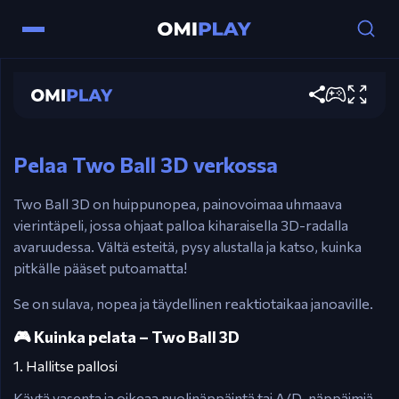
1-Pelaajan tila:
Two Ball 3D
Nuolet / A, D – Siirrä palloa vasemmalle tai
oikealle
Pelaa nyt
2-Pelaajan tila:
Pelaaja 1: A, D – Siirrä
Pelaa Two Ball 3D verkossa
Pelaaja 2: Vasemmalla/Oikealla nuoli – Siirrä
Two Ball 3D on huippunopea, painovoimaa uhmaava
vierintäpeli, jossa ohjaat palloa kiharaisella 3D-radalla
avaruudessa. Vältä esteitä, pysy alustalla ja katso, kuinka
pitkälle pääset putoamatta!
Se on sulava, nopea ja täydellinen reaktiotaikaa janoaville.
🎮 Kuinka pelata – Two Ball 3D
1. Hallitse pallosi
Käytä vasenta ja oikeaa nuolinäppäintä tai A/D-näppäimiä