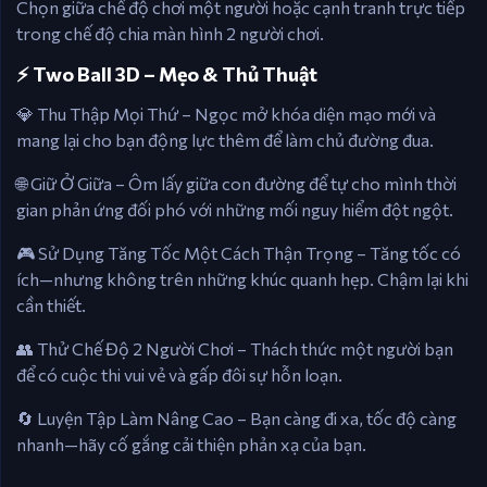
Chọn giữa chế độ chơi một người hoặc cạnh tranh trực tiếp
trong chế độ chia màn hình 2 người chơi.
⚡ Two Ball 3D – Mẹo & Thủ Thuật
💎 Thu Thập Mọi Thứ – Ngọc mở khóa diện mạo mới và
mang lại cho bạn động lực thêm để làm chủ đường đua.
🌐 Giữ Ở Giữa – Ôm lấy giữa con đường để tự cho mình thời
gian phản ứng đối phó với những mối nguy hiểm đột ngột.
🎮 Sử Dụng Tăng Tốc Một Cách Thận Trọng – Tăng tốc có
ích—nhưng không trên những khúc quanh hẹp. Chậm lại khi
cần thiết.
👥 Thử Chế Độ 2 Người Chơi – Thách thức một người bạn
để có cuộc thi vui vẻ và gấp đôi sự hỗn loạn.
🔄 Luyện Tập Làm Nâng Cao – Bạn càng đi xa, tốc độ càng
nhanh—hãy cố gắng cải thiện phản xạ của bạn.