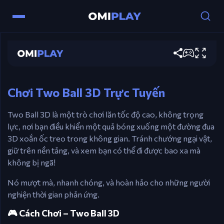
Chế Độ 1 Người Chơi:
Two Ball 3D
Các phím mũi tên / A, D – Di chuyển bóng sang
trái hoặc phải
Chơi ngay
Chế Độ 2 Người Chơi:
Người Chơi 1: A, D – Di chuyển
Chơi Two Ball 3D Trực Tuyến
Người Chơi 2: Phím Mũi Tên Trái/Phải – Di
Two Ball 3D là một trò chơi lăn tốc độ cao, không trọng
chuyển
lực, nơi bạn điều khiển một quả bóng xuống một đường đua
3D xoắn ốc treo trong không gian. Tránh chướng ngại vật,
giữ trên nền tảng, và xem bạn có thể đi được bao xa mà
không bị ngã!
Nó mượt mà, nhanh chóng, và hoàn hảo cho những người
nghiện thời gian phản ứng.
🎮 Cách Chơi – Two Ball 3D