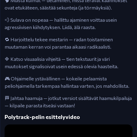
🧠 Muista kulmat — tietäminen, missä terävät käännökset
ovat etukäteen, säästää sekunteja (ja törmäyksiä).
💨 Sulava on nopeaa — hallittu ajaminen voittaa usein
agressiivisen kiihdytyksen. Liidä, älä raasta.
🔁 Harjoittelu tekee mestarin — radan toistaminen
muutaman kerran voi parantaa aikaasi radikaalisti.
🔷 Katso visuaalisia vihjeitä — tien tekstuurit ja väri
muutokset signalisoivat usein edessä olevia haasteita.
🎮 Ohjaimelle ystävällinen — kokeile pelaamista
peliohjaimella tarkempaa hallintaa varten, jos mahdollista.
🏁 Jahtaa haamuja — jotkut versiot sisältävät haamukilpailuja
— kilpaile parasta itseäsi vastaan!
Polytrack-pelin esittelyvideo