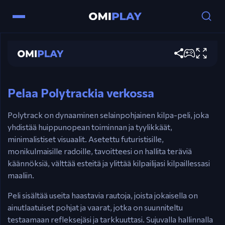
Ohjaimet
Polytrack
WASD / Nuolinäppäimet – Aja autoa.
Pelaa nyt
Väli – Pysäytä.
R – Aloita alusta.
Pelaa Polytrackia verkossa
Polytrack on dynaaminen selainpohjainen kilpa-peli, joka
yhdistää huippunopean toiminnan ja tyylikkäät,
minimalistiset visuaalit. Asetettu futuristisille,
monikulmaisille radoille, tavoitteesi on hallita teräviä
käännöksiä, välttää esteitä ja ylittää kilpailijasi kilpaillessasi
maaliin.
Peli sisältää useita haastavia rautoja, joista jokaisella on
ainutlaatuiset pohjat ja vaarat, jotka on suunniteltu
testaamaan refleksejäsi ja tarkkuuttasi. Sujuvalla hallinnalla