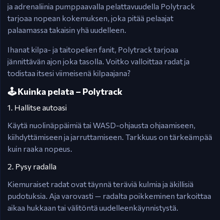
ja adrenaliinia pumppaavalla pelattavuudella Polytrack
tarjoaa nopean kokemuksen, joka pitää pelaajat
palaamassa takaisin yhä uudelleen.
Ihanat kilpa- ja taitopelien fanit, Polytrack tarjoaa
jännittävän ajon joka tasolla. Voitko valloittaa radat ja
todistaa itsesi viimeisenä kilpaajana?
🕹️ Kuinka pelata – Polytrack
1. Hallitse autoasi
Käytä nuolinäppäimiä tai WASD-ohjausta ohjaamiseen,
kiihdyttämiseen ja jarruttamiseen. Tarkkuus on tärkeämpää
kuin raaka nopeus.
2. Pysy radalla
Kiemuraiset radat ovat täynnä teräviä kulmia ja äkillisiä
pudotuksia. Aja varovasti — radalta poikkeminen tarkoittaa
aikaa hukkaan tai välitöntä uudelleenkäynnistystä.