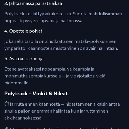
3. Jahtaamassa parasta aikaa
Polytrack keskittyy aikakokeisiin. Suorita mahdollisimman
nopeasti pysyen sujuvana ja hallinnassa.
4. Opettele pohjat
Jokaisella tasolla on ainutlaatuinen matala-polykulainen
ympäristö. Käännösten muistaminen on avain hallintaan.
5. Avaa uusia radoja
Etene avataaksesi nopeampia, vaikeampia ja
monimutkaisempia kursseja — ja vie ajotaitosi vielä
pidemmälle.
Polytrack – Vinkit & Niksit
⏱️ Jarruta ennen käännöstä — hidastaminen aikaisin antaa
sinulle paljon enemmän hallintaa kuin jarruttaminen
äkkikäännöksessä.