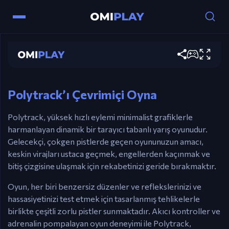
Kontroller
Polytrack
WASD / Ok Tuşları – Aracı sür.
Şimdi oyna
Boşluk tuşu – Duraklat.
R – Yeniden Başlat.
Polytrack’ı Çevrimiçi Oyna
Polytrack, yüksek hızlı eylemi minimalist grafiklerle
harmanlayan dinamik bir tarayıcı tabanlı yarış oyunudur.
Gelecekçi, çokgen pistlerde geçen oyununuzun amacı,
keskin virajları ustaca geçmek, engellerden kaçınmak ve
bitiş çizgisine ulaşmak için rekabetinizi geride bırakmaktır.
Oyun, her biri benzersiz düzenler ve reflekslerinizi ve
hassasiyetinizi test etmek için tasarlanmış tehlikelerle
birlikte çeşitli zorlu pistler sunmaktadır. Akıcı kontroller ve
adrenalin pompalayan oyun deneyimi ile Polytrack,