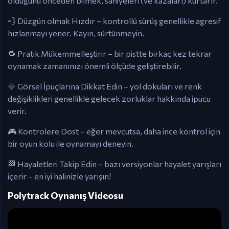
olduğunu önceden bilmek, saniyeleri (ve kazaları) kurtarır.
💨 Düzgün olmak Hızdır – kontrollü sürüş genellikle agresif
hızlanmayı yener. Kayın, sürtünmeyin.
🔁 Pratik Mükemmelleştirir – bir pistte birkaç kez tekrar
oynamak zamanınızı önemli ölçüde geliştirebilir.
🔷 Görsel İpuçlarına Dikkat Edin – yol dokuları ve renk
değişiklikleri genellikle gelecek zorluklar hakkında ipucu
verir.
🎮 Kontrolere Dost – eğer mevcutsa, daha ince kontrol için
bir oyun kolu ile oynamayı deneyin.
🏁 Hayaletleri Takip Edin – bazı versiyonlar hayalet yarışları
içerir – en iyi halinizle yarışın!
Polytrack Oynanış Videosu