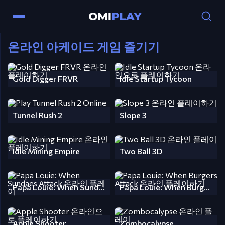
온라인 아케이드 게임 즐기기
Gold Digger FRVR
Idle Startup Tycoon
Tunnel Rush 2
Slope 3
Idle Mining Empire
Two Ball 3D
Papa Louie: When Sundaes Attack
Papa Louie: When Burgers Attack
Apple Shooter
Zombocalypse