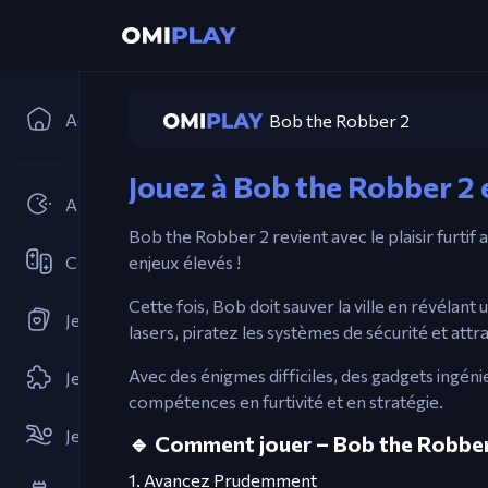
Accueil
Bob the Robber 2
Jouez à Bob the Robber 2 
Arcades
Bob the Robber 2 revient avec le plaisir furtif 
Coopératif
enjeux élevés !
Cette fois, Bob doit sauver la ville en révélant
Jeux de Cartes
lasers, piratez les systèmes de sécurité et att
Avec des énigmes difficiles, des gadgets ingén
Jeux de Puzzle
compétences en furtivité et en stratégie.
Jeux de Sports
🔹 Comment jouer – Bob the Robber
1. Avancez Prudemment