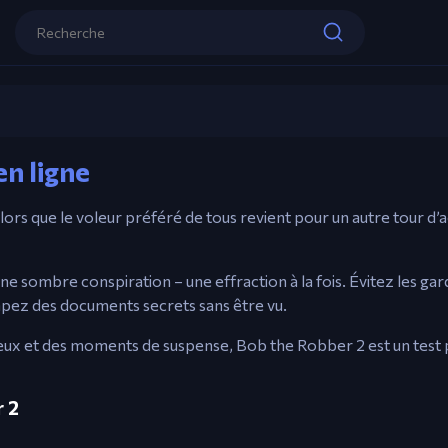
Contrôles
Touches Fléchées – Se déplacer.
Haut = Interagir.
Bob the Robber 2
Barre d’espace – Utiliser des outils.
en ligne
Joue maintenant
alors que le voleur préféré de tous revient pour un autre tour d’a
 une sombre conspiration – une effraction à la fois. Évitez les gar
rapez des documents secrets sans être vu.
ieux et des moments de suspense, Bob the Robber 2 est un test 
 2