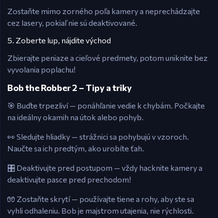
Zostaňte mimo zorného poľa kamery a neprechádzajte
cez lasery, pokiaľ nie sú deaktivované.
5. Zoberte lup, nájdite východ
Zbierajte peniaze a cieľové predmety, potom uniknite bez
vyvolania poplachu!
Bob the Robber 2 – Tipy a triky
🎯 Buďte trpezliví — ponáhľanie vedie k chybám. Počkajte
na ideálny okamih na útok alebo pohyb.
👀 Sledujte hliadky — strážnici sa pohybujú v vzoroch.
Naučte sa ich predtým, ako urobíte ťah.
🎛️ Deaktivujte pred postupom — vždy hacknite kamery a
deaktivujte pasce pred prechodom!
🧤 Zostaňte skrytí — používajte tiene a rohy, aby ste sa
vyhli odhaleniu. Bob je majstrom utajenia, nie rýchlosti.