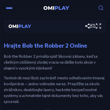
Ovládanie
Bob the Robber 2
Šípky – Pohyb.
Hrať teraz
Hore = Interakcia.
Medzerník – Použite nástroje.
Hrajte Bob the Robber 2 Online
Bob the Robber 2 prináša späť šikovnú zábavu, keď sa
všetkým obľúbený zlodej vracia na ďalšie kolo akcie v
utajení s vysokými stávkami!
Tentokrát musí Bob zachrániť mesto odhaľovaním tmavej
konšpirácie — jedno vniknutie naraz. Preplížte sa okolo
strážnikov, deaktivujte lasery, hacknite bezpečnostné
systémy a uchmatnite tajné dokumenty bez toho, aby vás
spoznali.