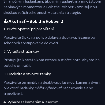
S náročnými hádankami, šikovnými gadgetmi a množstvom
napínavých momentov je Bob the Robber 2 vzrušujúcou
skúškou vašich schopností v utajení a stratégie.
🕹️ Ako hrať – Bob the Robber 2
1. Buďte opatrní pri preplížení
Používajte šípky na pohyb doľava a doprava, lezenie po
schodoch a vstupovanie do dverí.
2. Vyraďte strážnikov
Pristupujte k strážnikom zozadu a stlačte hore, aby ste ich
potichu omráčili.
3. Hacknite a otvorte zámky
Používajte terminály na deaktiváciu laserov, kamier a dverí.
Niektoré hádanky môžu vyžadovať načasovanie alebo
trpezlivosť.
4. Vyhnite sa kamerám a laserom