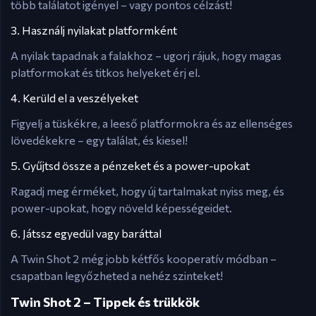
több találatot igényel – vagy pontos célzást!
3. Használj nyilakat platformként
A nyilak tapadnak a falakhoz – ugorj rájuk, hogy magas
platformokat és titkos helyeket érj el.
4. Kerüld el a veszélyeket
Figyelj a tüskékre, a leeső platformokra és az ellenséges
lövedékekre – egy találat, és kiesel!
5. Gyűjtsd össze a pénzeket és a power-upokat
Ragadj meg érméket, hogy új tartalmakat nyiss meg, és
power-upokat, hogy növeld képességeidet.
6. Játssz egyedül vagy baráttal
A Twin Shot 2 még jobb kétfős kooperatív módban –
csapatban legyőzheted a nehéz szinteket!
Twin Shot 2 – Tippek és trükkök