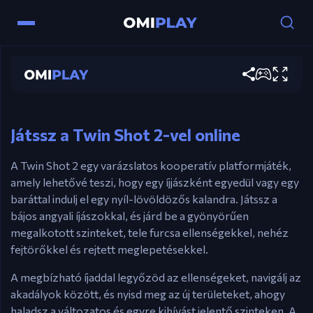
Vezérlők
Twin Shot 2
1. Játékos: Nyílbillentyűk – Mozgás. F – Nyilak
lövése.
Játssz most
2. Játékos: WASD – Mozgás. Space – Nyilak
lövése.
Játssz a Twin Shot 2-vel online
A Twin Shot 2 egy varázslatos kooperatív platformjáték,
amely lehetővé teszi, hogy egy íjjászként egyedül vagy egy
baráttal indulj el egy nyíl-lövöldözős kalandra. Játssz a
bájos angyali íjászokkal, és járd be a gyönyörűen
megalkotott szinteket, tele furcsa ellenségekkel, nehéz
fejtörőkkel és rejtett meglepetésekkel.
A megbízható íjaddal legyőzöd az ellenségeket, navigálj az
akadályok között, és nyisd meg az új területeket, ahogy
haladsz a változatos és egyre kihívást jelentő szinteken. A