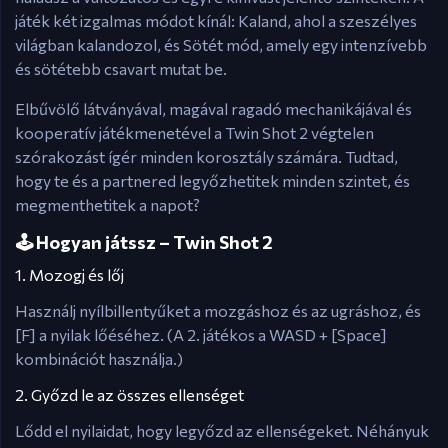
játék két izgalmas módot kínál: Kaland, ahol a szeszélyes
világban kalandozol, és Sötét mód, amely egy intenzívebb
és sötétebb csavart mutat be.
Elbűvölő látványával, magával ragadó mechanikájával és
kooperatív játékmenetével a Twin Shot 2 végtelen
szórakozást ígér minden korosztály számára. Tudtad,
hogy te és a partnered legyőzhetitek minden szintet, és
megmenthetitek a napot?
🕹️ Hogyan játssz – Twin Shot 2
1. Mozogj és lőj
Használj nyílbillentyűket a mozgáshoz és az ugráshoz, és
[F] a nyilak lőéséhez. (A 2. játékos a WASD + [Space]
kombinációt használja.)
2. Győzd le az összes ellenséget
Lődd el nyilaidat, hogy legyőzd az ellenségeket. Néhányuk