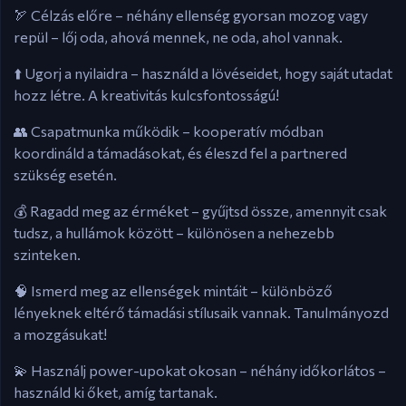
🏹 Célzás előre – néhány ellenség gyorsan mozog vagy
repül – lőj oda, ahová mennek, ne oda, ahol vannak.
⬆️ Ugorj a nyilaidra – használd a lövéseidet, hogy saját utadat
hozz létre. A kreativitás kulcsfontosságú!
👥 Csapatmunka működik – kooperatív módban
koordináld a támadásokat, és éleszd fel a partnered
szükség esetén.
💰 Ragadd meg az érméket – gyűjtsd össze, amennyit csak
tudsz, a hullámok között – különösen a nehezebb
szinteken.
🧠 Ismerd meg az ellenségek mintáit – különböző
lényeknek eltérő támadási stílusaik vannak. Tanulmányozd
a mozgásukat!
💫 Használj power-upokat okosan – néhány időkorlátos –
használd ki őket, amíg tartanak.