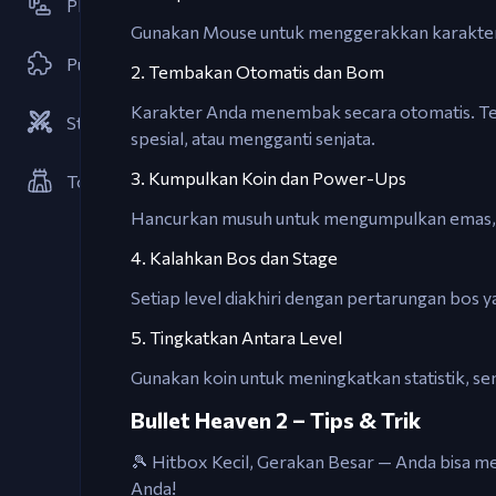
Platformer
Gunakan Mouse untuk menggerakkan karakter And
Puzzle
2. Tembakan Otomatis dan Bom
Karakter Anda menembak secara otomatis. Te
Strategi
spesial, atau mengganti senjata.
3. Kumpulkan Koin dan Power-Ups
Tower Defense
Hancurkan musuh untuk mengumpulkan emas, k
4. Kalahkan Bos dan Stage
Setiap level diakhiri dengan pertarungan bos ya
5. Tingkatkan Antara Level
Gunakan koin untuk meningkatkan statistik, s
Bullet Heaven 2 – Tips & Trik
🎾 Hitbox Kecil, Gerakan Besar — Anda bisa me
Anda!