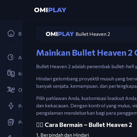
Beranda
Bullet Heaven 2
Mainkan Bullet Heaven 2 
Arcade
Bullet Heaven 2 adalah penembak bullet-hell 
Kooperatif
Hindari gelombang proyektil musuh yang berw
banyak senjata, kemampuan, dan perlengkapa
Olahraga
Pilih pahlawan Anda, kustomisasi loadout Anda
dan kekacauan. Dengan kontrol yang mulus, vi
Permainan Flash
pengalaman mendebarkan bagi para penggemar
Permainan Kartu
🤹‍♂️ Cara Bermain – Bullet Heaven 2
1. Berpindah dan Hindari