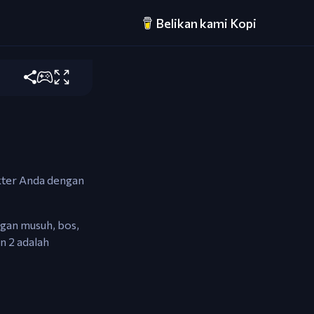
Belikan kami Kopi
kter Anda dengan
ngan musuh, bos,
n 2 adalah