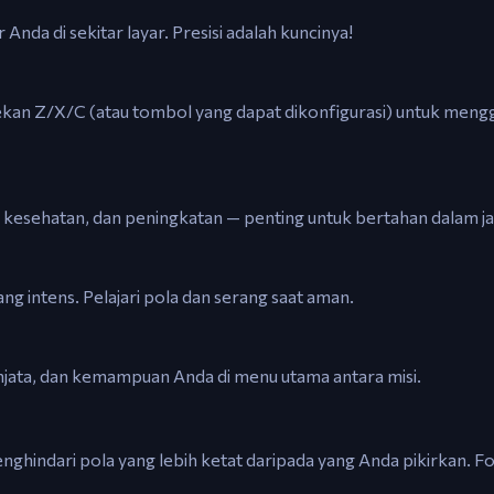
a di sekitar layar. Presisi adalah kuncinya!
kan Z/X/C (atau tombol yang dapat dikonfigurasi) untuk men
esehatan, dan peningkatan — penting untuk bertahan dalam ja
ng intens. Pelajari pola dan serang saat aman.
enjata, dan kemampuan Anda di menu utama antara misi.
nghindari pola yang lebih ketat daripada yang Anda pikirkan. F