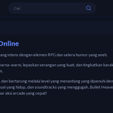
Kontrol
Mouse – Bergerak.
Klik Kiri – Senjata Utama.
Klik Kiri Dua Kali – Senjata Tambahan.
Klik Kanan – Bom.
Bullet Heaven 2
Shift – Tahan untuk bergerak perlahan.
Online
Main sekarang
yang intens dengan elemen RPG dan selera humor yang aneh.
arna-warni, lepaskan serangan yang kuat, dan tingkatkan kara
n.
, dan bertarung melalui level yang menantang yang dipenuhi de
sual yang hidup, dan soundtracks yang menggugah, Bullet Heave
 aksi arcade yang cepat!