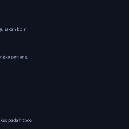
ggunakan bom,
ngka panjang.
okus pada hitbox