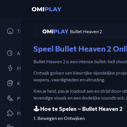
Thuis
Bullet Heaven 2
Speel Bullet Heaven 2 Onl
Arcades
Bullet Heaven 2 is een intense bullet-hell s
Flash spellen
Ontwijk golven van kleurrijke vijandelijke pr
wapens, vaardigheden en uitrusting.
Kaartspellen
Kies je held, pas je loadout aan en strijd door
levendige visuals en een dodelijke soundtrack,
Platformspellen
🕹️ Hoe te Spelen – Bullet Heaven 2
Puzzel
1. Bewegen en Ontwijken