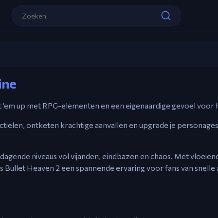
Besturing
Muism – Bewegen.
Linker Klik – Hoofdwapen.
Dubbele Linker Klik – Subwapen.
Rechter Klik – Bom.
Bullet Heaven 2
Shift – Houd vast om langzaam te bewe
ine
Speel nu
hoot ‘em up met RPG-elementen en een eigenaardige gevoel voor
ojectielen, ontketen krachtige aanvallen en upgrade je personag
 uitdagende niveaus vol vijanden, eindbazen en chaos. Met vloeien
 is Bullet Heaven 2 een spannende ervaring voor fans van snelle 