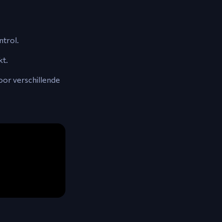
ntrol.
kt.
oor verschillende