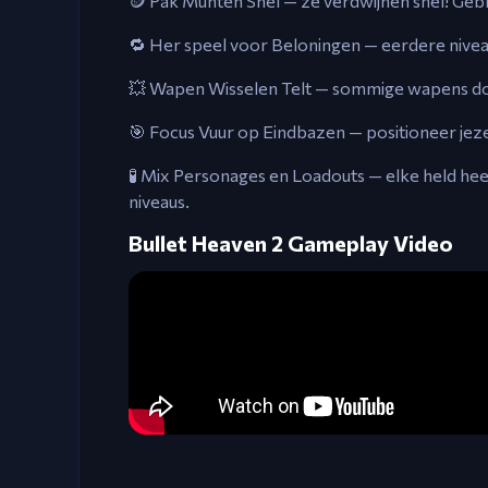
🪙 Pak Munten Snel — ze verdwijnen snel! Ge
🔁 Her speel voor Beloningen — eerdere nivea
💥 Wapen Wisselen Telt — sommige wapens doen
🎯 Focus Vuur op Eindbazen — positioneer jezel
🧪 Mix Personages en Loadouts — elke held hee
niveaus.
Bullet Heaven 2 Gameplay Video