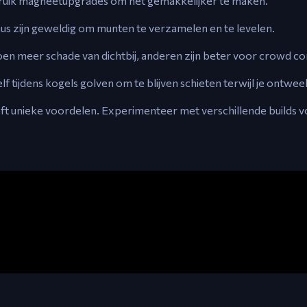
bruik magneetupgrades om het gemakkelijker te maken.
us zijn geweldig om munten te verzamelen en te levelen.
 meer schade van dichtbij, anderen zijn beter voor crowd co
f tijdens kogels golven om te blijven schieten terwijl je ontwee
ft unieke voordelen. Experimenteer met verschillende builds v