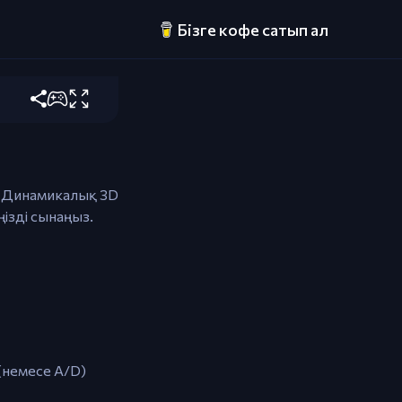
лдыру
Бізге кофе сатып ал
ау және ашу
! Динамикалық 3D
ізді сынаңыз.
 (немесе A/D)