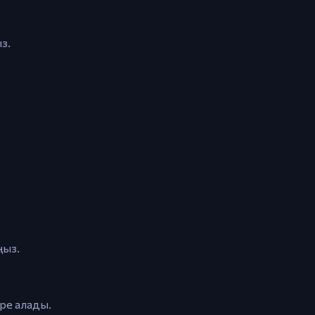
з.
ңыз.
ере алады.