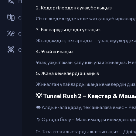
Платформер
2. Кедергілерден аулақ болыңыз
Серіктестік
Сізге жедел түрде келе жатқан қабырғала
3. Басқаруды қолда ұстаңыз
Спорт
Жылдамдық тез артады — ұзақ жүрулерде ама
Стратегиялар
4. Ұпай жинаңыз
Ұзақ уақыт аман қалу үшін ұпай жинаңыз. Н
5. Жаңа кемелерді ашыңыз
Жиналған ұпайларды жаңа кемелердің дизай
💡 Tunnel Rush 2 – Кеңестер & Ма
👁️ Алдын-ала қарау, тек айналаға емес – 
🌀 Ортада болу – Максималды икемділік үші
📉 Таза қозғалыстарды жаттығыңыз – Дірілд