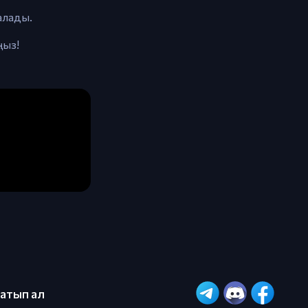
 алады.
ңыз!
сатып ал