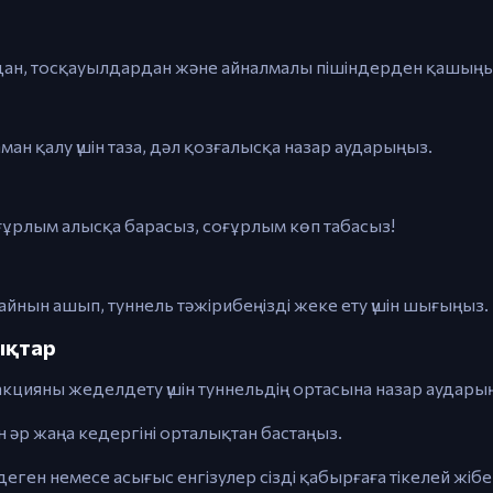
рдан, тосқауылдардан және айналмалы пішіндерден қашыңы
н қалу үшін таза, дәл қозғалысқа назар аударыңыз.
еғұрлым алысқа барасыз, соғұрлым көп табасыз!
нын ашып, туннель тәжірибеңізді жеке ету үшін шығыңыз.
шықтар
Реакцияны жеделдету үшін туннельдің ортасына назар аудары
н әр жаңа кедергіні орталықтан бастаңыз.
еген немесе асығыс енгізулер сізді қабырғаға тікелей жіб