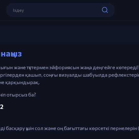
Сол / Оң көрсеткі пернелері – Қозға
A / D – Альтернативті басқару
R – Қайта бастау
Tunnel Rush 2
Esc – Тоқтату / Мәзір
наңыз
Ойынды ойна
Тышқан – Кеме таңдауды навигациял
мәзірі
дығын және түстермен эйфориясын жаңа деңгейге көтереді
ргілерден қашып, соңғы визуалды шабуылда рефлекстерің
не қарқындырақ.
ніп отырсыз ба?
 2
ді басқару үшін сол және оң бағыттағы көрсеткі пернелерін