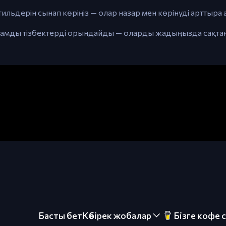
тильдерін сынап көріңіз — олар назар мен көрінуді арттыра
болжамды тізбектерді орындайды — оларды жадыңызда сақта
Басты бет
Көбірек жобалар
Бізге кофе 