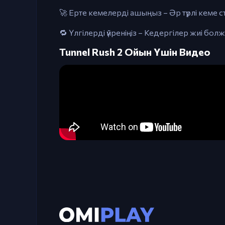
🚀 Ерте кемелерді ашыңыз – Әр түрлі кеме с
🔁 Үлгілерді үйреніңіз – Кедергілер жиі 
Tunnel Rush 2 Ойын Үшін Видео