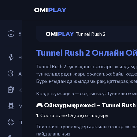
Басты бет
Tunnel Rush 2
Tunnel Rush 2 Онлайн Ой
Flash Ойындары
Tunnel Rush 2 түпнұсқаның жоғары жылдам
Аркадалар
туннельдерден жарыс жасап, жабайы кеде
Бұрынғыдан да жылдамырақ, қаттырақ жә
Карта ойындары
Көзді жұмсаңыз — соқтығысу. Туннельге мі
🎮 Ойнаудың ережесі – Tunnel Rush
Мұнара Қорғаныс
1. Солға және Оңға қозғалдыру
Пазл
Твинтсинг туннельдер арқылы өз көрінісіңіз
пайдаланыңыз.