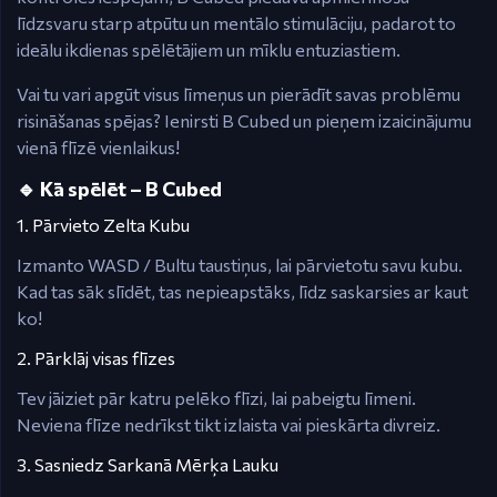
līdzsvaru starp atpūtu un mentālo stimulāciju, padarot to
ideālu ikdienas spēlētājiem un mīklu entuziastiem.
Vai tu vari apgūt visus līmeņus un pierādīt savas problēmu
risināšanas spējas? Ienirsti B Cubed un pieņem izaicinājumu
vienā flīzē vienlaikus!
🔹 Kā spēlēt – B Cubed
1. Pārvieto Zelta Kubu
Izmanto WASD / Bultu taustiņus, lai pārvietotu savu kubu.
Kad tas sāk slīdēt, tas nepieapstāks, līdz saskarsies ar kaut
ko!
2. Pārklāj visas flīzes
Tev jāiziet pār katru pelēko flīzi, lai pabeigtu līmeni.
Neviena flīze nedrīkst tikt izlaista vai pieskārta divreiz.
3. Sasniedz Sarkanā Mērķa Lauku