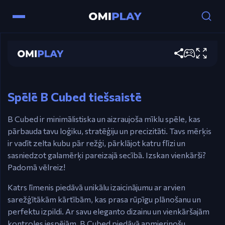
B Cubed
Vadība
Sākt spēlēt
WASD / Bultu taustiņi – pārvieto savu kubu.
Esc – atgriezties pie līmeņiem un galvenā izvēlnē.
Spēlē B Cubed tiešsaistē
B Cubed ir minimālistiska un aizraujoša mīklu spēle, kas
pārbauda tavu loģiku, stratēģiju un precizitāti. Tavs mērķis
ir vadīt zelta kubu pār režģi, pārklājot katru flīzi un
sasniedzot galamērķi pareizajā secībā. Izskan vienkārši?
Padomā vēlreiz!
Katrs līmenis piedāvā unikālu izaicinājumu ar arvien
sarežģītākām kārtībām, kas prasa rūpīgu plānošanu un
perfektu izpildi. Ar savu eleganto dizainu un vienkāršajām
kontroles iespējām, B Cubed piedāvā apmierinošu