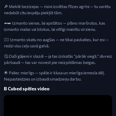
🔎 Meklē bezizejas — risini izolētas flīzes agrīni — tu varētu
nedabūt citu iespēju piekļūt tām.
⬅️➡️ Izmanto sienas, lai apstātos — plāno maršrutus, kas
izmanto malas vai blokus, lai viltīgi mainītu virzienu.
🕵️‍♂️ Izmanto skatu no augšas — ne tikai paskaties, kur esi —
redzi visu ceļu savā galvā.
🤔 Daži gājieni ir slazdi — ja tas izskatās “pārāk viegli,” divreiz
pārbaudi — tas var novest pie neizpildāmas beigas.
🌟 Paliec mierīgs — spēle ir klusa un mierīga iemesla dēļ.
Nepasteidzies un izbaudi smadzeņu darbu.
B Cubed spēles video