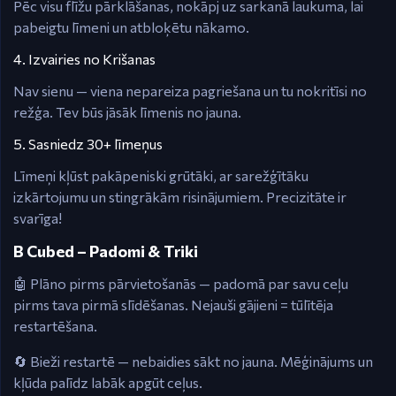
Pēc visu flīžu pārklāšanas, nokāpj uz sarkanā laukuma, lai
pabeigtu līmeni un atbloķētu nākamo.
4. Izvairies no Krišanas
Nav sienu — viena nepareiza pagriešana un tu nokritīsi no
režģa. Tev būs jāsāk līmenis no jauna.
5. Sasniedz 30+ līmeņus
Līmeņi kļūst pakāpeniski grūtāki, ar sarežģītāku
izkārtojumu un stingrākām risinājumiem. Precizitāte ir
svarīga!
B Cubed – Padomi & Triki
🤖 Plāno pirms pārvietošanās — padomā par savu ceļu
pirms tava pirmā slīdēšanas. Nejauši gājieni = tūlītēja
restartēšana.
🔄 Bieži restartē — nebaidies sākt no jauna. Mēģinājums un
kļūda palīdz labāk apgūt ceļus.