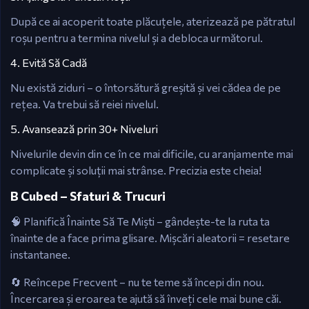
După ce ai acoperit toate plăcuțele, aterizează pe pătratul
roșu pentru a termina nivelul și a debloca următorul.
4. Evită Să Cadă
Nu există ziduri – o întorsătură greșită și vei cădea de pe
rețea. Va trebui să reiei nivelul.
5. Avansează prin 30+ Niveluri
Nivelurile devin din ce în ce mai dificile, cu aranjamente mai
complicate și soluții mai strânse. Precizia este cheia!
B Cubed – Sfaturi & Trucuri
🧠 Planifică Înainte Să Te Miști – gândește-te la ruta ta
înainte de a face prima glisare. Mișcări aleatorii = resetare
instantanee.
🔄 Reîncepe Frecvent – nu te teme să începi din nou.
Încercarea și eroarea te ajută să înveți cele mai bune căi.