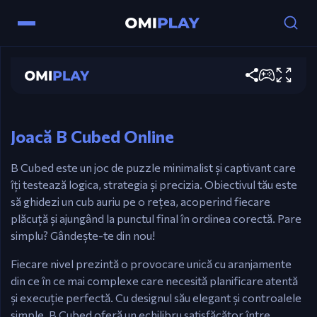
B Cubed
Controale
Joacă acum
WASD / Săgeți – Mișcă cubul tău.
Esc – Întoarce-te la niveluri și la meniul principal.
Joacă B Cubed Online
B Cubed este un joc de puzzle minimalist și captivant care
îți testează logica, strategia și precizia. Obiectivul tău este
să ghidezi un cub auriu pe o rețea, acoperind fiecare
plăcuță și ajungând la punctul final în ordinea corectă. Pare
simplu? Gândește-te din nou!
Fiecare nivel prezintă o provocare unică cu aranjamente
din ce în ce mai complexe care necesită planificare atentă
și execuție perfectă. Cu designul său elegant și controalele
simple, B Cubed oferă un echilibru satisfăcător între