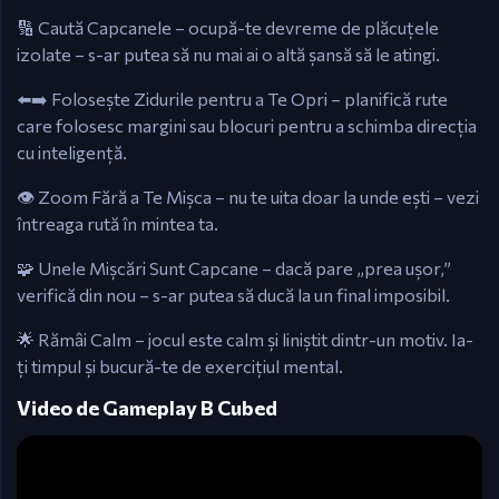
🔢 Caută Capcanele – ocupă-te devreme de plăcuțele
izolate – s-ar putea să nu mai ai o altă șansă să le atingi.
⬅️➡️ Folosește Zidurile pentru a Te Opri – planifică rute
care folosesc margini sau blocuri pentru a schimba direcția
cu inteligență.
👁️ Zoom Fără a Te Mișca – nu te uita doar la unde ești – vezi
întreaga rută în mintea ta.
🧩 Unele Mișcări Sunt Capcane – dacă pare „prea ușor,”
verifică din nou – s-ar putea să ducă la un final imposibil.
🌟 Rămâi Calm – jocul este calm și liniștit dintr-un motiv. Ia-
ți timpul și bucură-te de exercițiul mental.
Video de Gameplay B Cubed