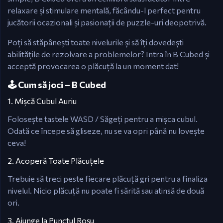
relaxare și stimulare mentală, făcându-l perfect pentru
jucătorii ocazionali și pasionații de puzzle-uri deopotrivă.
Poți să stăpânești toate nivelurile și să îți dovedești
abilitățile de rezolvare a problemelor? Intra în B Cubed și
acceptă provocarea o plăcuță la un moment dat!
🕹️ Cum să joci – B Cubed
1. Mișcă Cubul Auriu
Folosește tastele WASD / Săgeți pentru a mișca cubul.
Odată ce începe să gliseze, nu se va opri până nu lovește
ceva!
2. Acoperă Toate Plăcuțele
Trebuie să treci peste fiecare plăcuță gri pentru a finaliza
nivelul. Nicio plăcuță nu poate fi sărită sau atinsă de două
ori.
3. Ajunge la Punctul Roșu