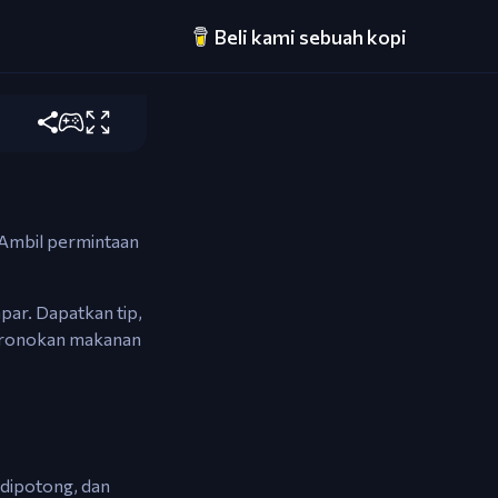
Beli kami sebuah kopi
k, dan
! Ambil permintaan
par. Dapatkan tip,
eseronokan makanan
 dipotong, dan