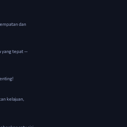
enempatan dan
a yang tepat —
enting!
an kelajuan,