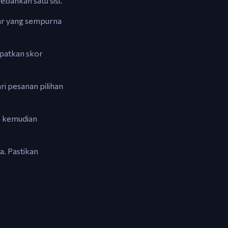
bankan satu sisi.
ar yang sempurna
apatkan skor
i pesanan pilihan
, kemudian
a. Pastikan