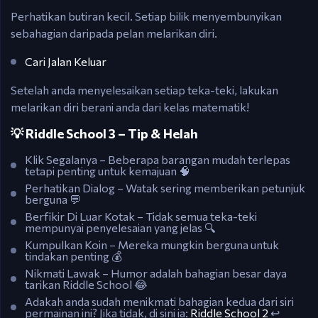
Perhatikan butiran kecil. Setiap bilik menyembunyikan
sebahagian daripada pelan melarikan diri.
Cari Jalan Keluar
Setelah anda menyelesaikan setiap teka-teki, lakukan
melarikan diri berani anda dari kelas matematik!
💡 Riddle School 3 – Tip & Helah
Klik Segalanya – Beberapa barangan mudah terlepas
tetapi penting untuk kemajuan 🧠
Perhatikan Dialog – Watak sering memberikan petunjuk
berguna 💬
Berfikir Di Luar Kotak – Tidak semua teka-teki
mempunyai penyelesaian yang jelas 🔍
Kumpulkan Koin – Mereka mungkin berguna untuk
tindakan penting 💰
Nikmati Lawak – Humor adalah bahagian besar daya
tarikan Riddle School 😂
Adakah anda sudah menikmati bahagian kedua dari siri
permainan ini? Jika tidak, di sini ia:
Riddle School 2
↩️