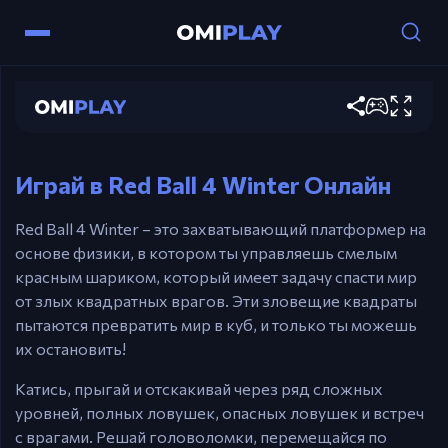
Red Ball 4 Winter
Управление
Играть сейчас
Стрелки / WASD – Катись & Прыгай.
R – Перезапустить.
Играй в Red Ball 4 Winter Онлайн
Red Ball 4 Winter – это захватывающий платформер на
основе физики, в котором ты управляешь смелым
красным шариком, который имеет задачу спасти мир
от злых квадратных врагов. Эти зловещие квадраты
пытаются превратить мир в куб, и только ты можешь
их остановить!
Катись, прыгай и отскакивай через ряд сложных
уровней, полных ловушек, опасных ловушек и встреч
с врагами. Решай головоломки, перемещайся по