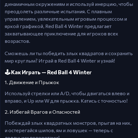
динамичным окружениям и используй инерцию, чтобы
преодолеть различные испытания. С плавным
управлением, увлекательным игровым процессом и
яркой графикой, Red Ball 4 Winter предлагает
захватывающее приключение для игроков всех
возрастов.
Сможешь ли ты победить злых квадратов и сохранить
мир круглым? Играй в Red Ball 4 Winter и узнай!
🕹️ Как Играть — Red Ball 4 Winter
1. Движение и Прыжок
Используй стрелки или A/D, чтобы двигаться влево и
вправо, и Up или W для прыжка. Катись с точностью!
2. Избегай Врагов и Опасностей
Побеждай злых квадратных монстров, прыгая на них,
и остерегайся шипов, ям и ловушек — теперь с
ледяными поворотами!