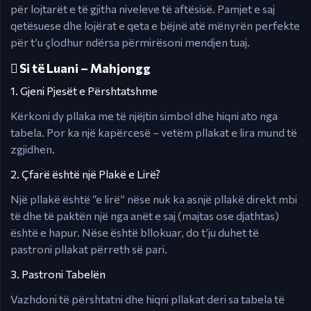
për lojtarët e të gjitha niveleve të aftësisë. Pamjet e saj
qetësuese dhe lojërat e qeta e bëjnë atë mënyrën perfekte
për t’u çlodhur ndërsa përmirësoni mendjen tuaj.
🹹 Si të Luani – Mahjongg
1. Gjeni Pjesët e Përshtatshme
Kërkoni dy pllaka me të njëjtin simbol dhe hiqni ato nga
tabela. Por ka një kapërcesë – vetëm pllakat e lira mund të
zgjidhen.
2. Çfarë është një Plakë e Lirë?
Një pllakë është “e lirë” nëse nuk ka asnjë pllakë direkt mbi
të dhe të paktën një nga anët e saj (majtas ose djathtas)
është e hapur. Nëse është bllokuar, do t’ju duhet të
pastroni pllakat përreth së pari.
3. Pastroni Tabelën
Vazhdoni të përshtatni dhe hiqni pllakat deri sa tabela të