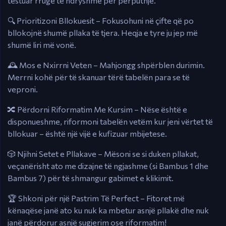
testuar rrugë të ndryshme për përputhje.
🔍 Prioritizoni Bllokuesit – Fokusohuni në çifte që po
bllokojnë shumë pllaka të tjera. Heqja e tyre ju jep më
shumë liri më vonë.
🕰️ Mos e Nxirrni Veten – Mahjongg shpërblen durimin.
Merrni kohë për të skanuar tërë tabelën para se të
veproni.
🔀 Përdorni Riformatim Me Kursim – Nëse është e
disponueshme, riformoni tabelën vetëm kur jeni vërtet të
bllokuar – është një vijë e kufizuar mbijetese.
🎲 Njihni Setet e Pllakave – Mësoni se si duken pllakat,
veçanërisht ato me dizajne të ngjashme (si Bambus 1 dhe
Bambus 7) për të shmangur gabimet e klikimit.
🏆 Shkoni për një Pastrim Të Perfect – Fitoret më
kënaqëse janë ato ku nuk ka mbetur asnjë pllakë dhe nuk
janë përdorur asnjë sugjerim ose riformatim!