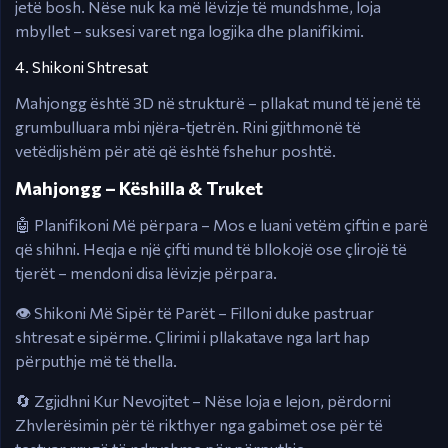
jetë bosh. Nëse nuk ka më lëvizje të mundshme, loja
mbyllet – suksesi varet nga logjika dhe planifikimi.
4. Shikoni Shtresat
Mahjongg është 3D në strukturë – pllakat mund të jenë të
grumbulluara mbi njëra-tjetrën. Rini gjithmonë të
vetëdijshëm për atë që është fshehur poshtë.
Mahjongg – Këshilla & Truket
🤖 Planifikoni Më përpara – Mos e luani vetëm çiftin e parë
që shihni. Heqja e një çifti mund të bllokojë ose çlirojë të
tjerët – mendoni disa lëvizje përpara.
👁️ Shikoni Më Sipër të Parët – Filloni duke pastruar
shtresat e sipërme. Çlirimi i pllakatave nga lart hap
përputhje më të thella.
🔄 Zgjidhni Kur Nevojitet – Nëse loja e lejon, përdorni
Zhvlerësimin për të rikthyer nga gabimet ose për të