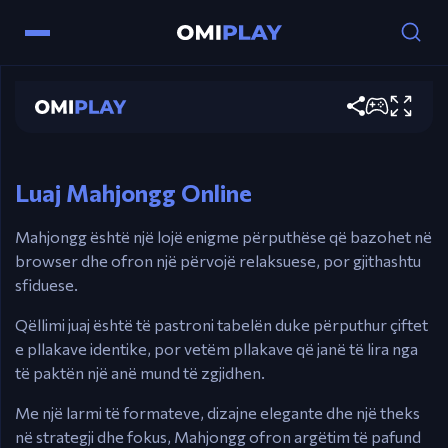
Mahjongg
Controls
Play now
Miçi – Zgjidhni dhe përputhni pllakat.
Esc – Menu / Rindizni.
Luaj Mahjongg Online
Mahjongg është një lojë enigme përputhëse që bazohet në
browser dhe ofron një përvojë relaksuese, por gjithashtu
sfiduese.
Qëllimi juaj është të pastroni tabelën duke përputhur çiftet
e pllakave identike, por vetëm pllakave që janë të lira nga
të paktën një anë mund të zgjidhen.
Me një larmi të formateve, dizajne elegante dhe një theks
në strategji dhe fokus, Mahjongg ofron argëtim të pafund