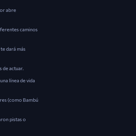
ior abre
diferentes caminos
 te dará más
 de actuar.
una línea de vida
ilares (como Bambú
aron pistas o