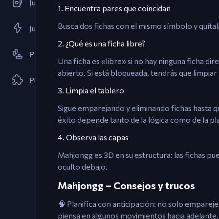
Juegos de Cartas
1. Encuentra pares que coincidan
Busca dos fichas con el mismo símbolo y quítala
Juegos Flash
2. ¿Qué es una ficha libre?
Plataforma
Una ficha es «libre» si no hay ninguna ficha di
abierto. Si está bloqueada, tendrás que limpiar
Puzzle
3. Limpia el tablero
Sigue emparejando y eliminando fichas hasta qu
éxito depende tanto de la lógica como de la pla
4. Observa las capas
Mahjongg es 3D en su estructura: las fichas pu
oculto debajo.
Mahjongg – Consejos y trucos
🧠 Planifica con anticipación: no solo emparej
piensa en algunos movimientos hacia adelante.