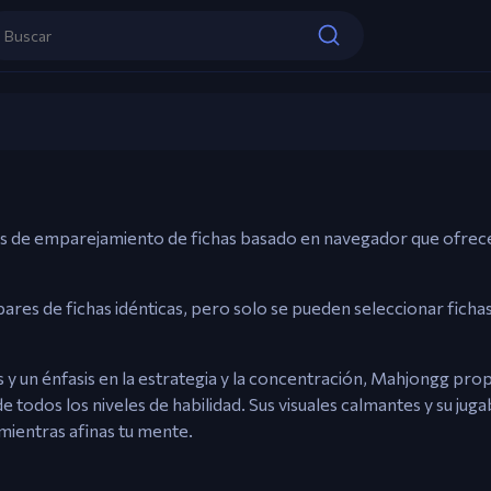
Controles
Ratón – Selecciona y empareja fichas.
Mahjongg
Esc – Menú / Reiniciar.
Jugar ahora
s de emparejamiento de fichas basado en navegador que ofrece
ares de fichas idénticas, pero solo se pueden seleccionar fichas
 y un énfasis en la estrategia y la concentración, Mahjongg pro
todos los niveles de habilidad. Sus visuales calmantes y su jugab
mientras afinas tu mente.