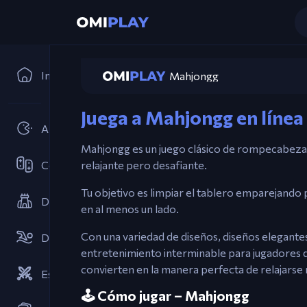
Inicio
Mahjongg
Juega a Mahjongg en línea
Arcades
Mahjongg es un juego clásico de rompecabeza
Cooperativo
relajante pero desafiante.
Tu objetivo es limpiar el tablero emparejando p
Defensa de Torres
en al menos un lado.
Con una variedad de diseños, diseños elegantes
Deportes
entretenimiento interminable para jugadores de 
convierten en la manera perfecta de relajarse 
Estrategias
🕹️ Cómo jugar – Mahjongg