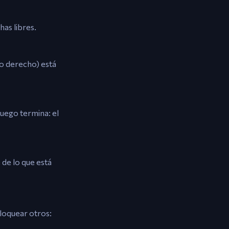
has libres.
 o derecho) está
juego termina: el
 de lo que está
bloquear otros: