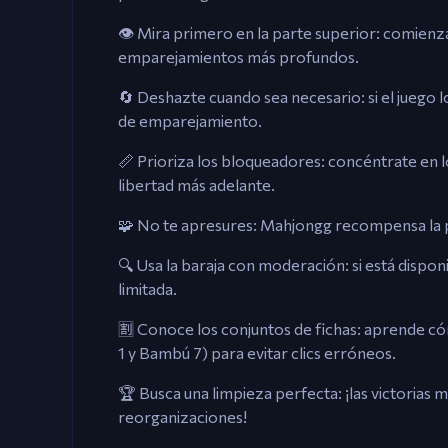
👁️ Mira primero en la parte superior: comienza
emparejamientos más profundos.
🔄 Deshazte cuando sea necesario: si el juego
de emparejamiento.
📏 Prioriza los bloqueadores: concéntrate en 
libertad más adelante.
🧩 No te apresures: Mahjongg recompensa la pa
🔍 Usa la baraja con moderación: si está dispon
limitada.
🈹 Conoce los conjuntos de fichas: aprende có
1 y Bambú 7) para evitar clics erróneos.
🏆 Busca una limpieza perfecta: ¡las victorias 
reorganizaciones!