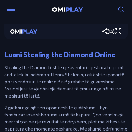
Stealing the Diamond
Controls
Play now
Maus – Zgjidhni veprimet në momentet
interaktive të historisë.
Luani Stealing the Diamond Online
Stealing the Diamond është një aventurë qesharake point-
and-click ku ndihmoni Henry Stickmin, i cili është i paqartë
por i vendosur, të realizojë një grabitje të guximshme.
Misioni juaj: të vjedhni një diamant të çmuar nga një muze
me siguri të lartë.
Zgjidhni nga një seri opsionesh të çuditshme – hyni
fshehurazi ose shkoni me armë të hapura. Çdo vendim që
merrni çon në një rezultat të ndryshëm, plot me kthesa të
papritura dhe momente qesharake. Me shumë përfundime