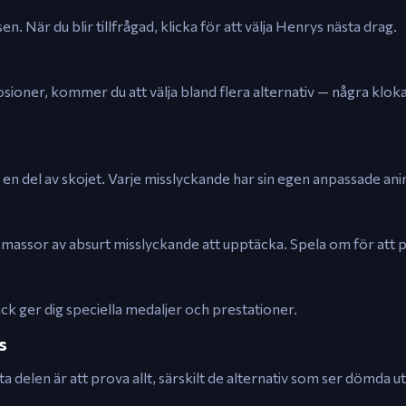
. När du blir tillfrågad, klicka för att välja Henrys nästa drag.
sioner, kommer du att välja bland flera alternativ — några kloka
r en del av skojet. Varje misslyckande har sin egen anpassade an
 massor av absurt misslyckande att upptäcka. Spela om för att p
ck ger dig speciella medaljer och prestationer.
s
 delen är att prova allt, särskilt de alternativ som ser dömda ut