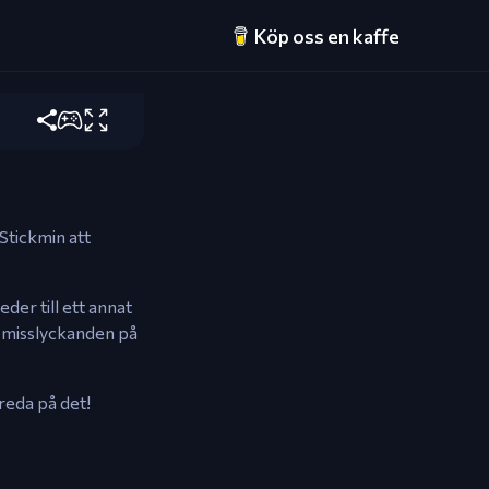
Köp oss en kaffe
lseögonblick.
Stickmin att
der till ett annat
v misslyckanden på
reda på det!