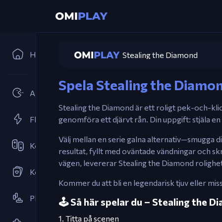
Hem
Stealing the Diamond
Spela Stealing the Diamon
Arkader
Stealing the Diamond är ett roligt pek-och-kl
Flash-spel
genomföra ett djärvt rån. Din uppgift: stjäla 
Välj mellan en serie galna alternativ—smugga dig
Kooperativ
resultat, fyllt med oväntade vändningar och s
vägen, levererar Stealing the Diamond rolighete
Kortspel
Kommer du att bli en legendarisk tjuv eller mis
Plattformsspel
🕹️ Så här spelar du – Stealing the 
1. Titta på scenen