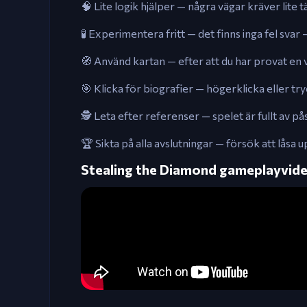
🧠 Lite logik hjälper — några vägar kräver lite
🧪 Experimentera fritt — det finns inga fel svar 
🧭 Använd kartan — efter att du har provat en v
🎯 Klicka för biografier — högerklicka eller try
🕵️ Leta efter referenser — spelet är fullt av 
🏆 Sikta på alla avslutningar — försök att låsa 
Stealing the Diamond gameplayvid