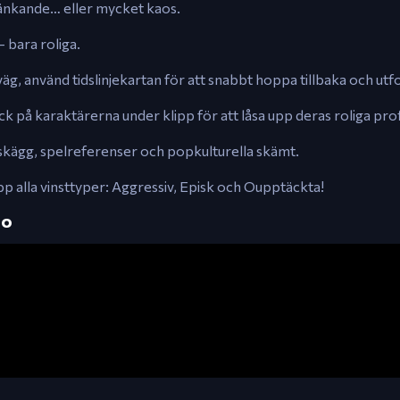
 tänkande… eller mycket kaos.
— bara roliga.
äg, använd tidslinjekartan för att snabbt hoppa tillbaka och utf
ck på karaktärerna under klipp för att låsa upp deras roliga prof
påskägg, spelreferenser och popkulturella skämt.
upp alla vinsttyper: Aggressiv, Episk och Oupptäckta!
eo