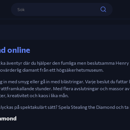
Kontroller
Stealing the Diamond
Mus – Välj åtgärder i interaktiva berätte
d online
Spela nu
icka äventyr där du hjälper den fumliga men beslutsamma Henry 
en ovärderlig diamant från ett högsäkerhetsmuseum.
 in med smyg eller gå in med blästringar. Varje beslut du fattar le
krattframkallande stunder. Med flera avslutningar och massor a
r, kreativitet och kaos i lika mån.
slyckas på spektakulärt sätt? Spela Stealing the Diamond och ta 
Diamond