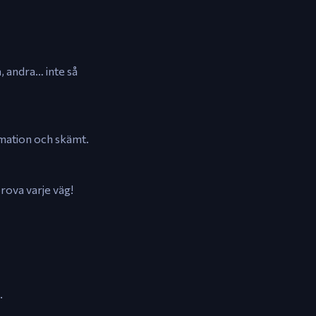
, andra… inte så
imation och skämt.
rova varje väg!
.