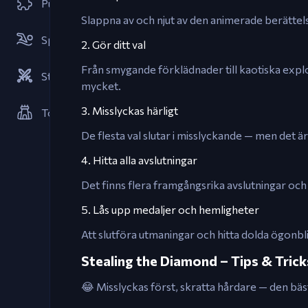
Pussel
Slappna av och njut av den animerade berättelsen
Sportspel
2. Gör ditt val
Från smygande förklädnader till kaotiska explo
Strategier
mycket.
3. Misslyckas härligt
Tower Defense Spel
De flesta val slutar i misslyckande — men det ä
4. Hitta alla avslutningar
Det finns flera framgångsrika avslutningar och
5. Lås upp medaljer och hemligheter
Att slutföra utmaningar och hitta dolda ögonbli
Stealing the Diamond – Tips & Trick
😂 Misslyckas först, skratta hårdare — den bästa