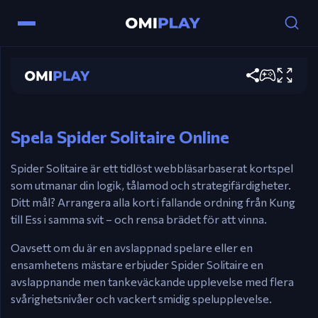
Kontroller
Spider Solitaire
Mus
– Klicka och dra kort för att flytta dem.
Spela nu
Touchscreen
– Tryck eller dra kort för att spela
på mobila enheter.
Spela Spider Solitaire Online
Spider Solitaire är ett tidlöst webbläsarbaserat kortspel
som utmanar din logik, tålamod och strategifärdigheter.
Ditt mål? Arrangera alla kort i fallande ordning från Kung
till Ess i samma svit – och rensa brädet för att vinna.
Oavsett om du är en avslappnad spelare eller en
ensamhetens mästare erbjuder Spider Solitaire en
avslappnande men tankeväckande upplevelse med flera
svårighetsnivåer och vackert smidig spelupplevelse.