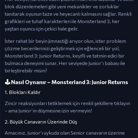
blok düzenlemeleri gibi yeni mekanikler ve zorluklar
tanıtarak oyunun taze ve heyecanlı kalmasını sağlar. Renkli
grafikleri ve tuhaf karakterleri ile Monsterland 3, her
yaştan oyuncu için çekici hale gelir.
İster rahat bir beyin jimnastiği arıyor olun, ister problem
çözme becerilerinizi geliştirmek için eğlenceli bir yol,
Monsterland 3: Junior Returns, keyifli ve tatmin edici bir
bulmaca deneyimi sunar. Her seviyede Junior’ı babası ile
birleştirebilir misin?
🕹️ Nasıl Oynanır – Monsterland 3: Junior Returns
1. Blokları Kaldır
Zincir reaksiyonları tetiklemek için renkli şekillere tıklayın
– ama Junior’ın düşmesine izin vermeyin!
2. Büyük Canavarın Üzerinde Düş
Amacınız, Junior’ı uykuda olan Senior canavarın üzerine