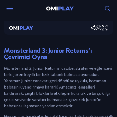
Monsterland 3: Junior Returns
Şimdi oyna
Kontroller
Fare – Blokları kaldır.
Monsterland 3: Junior Returns’ı
Çevrimiçi Oyna
Monsterland 3: Junior Returns, cazibe, strateji ve eğlenceyi
birleştiren keyifli bir fizik tabanlı bulmaca oyunudur.
Yaramaz Junior canavarı geri döndü ve uykulu, kocaman
babasını uyandırmaya kararlı! Amacınız, engelleri
kaldırarak, çeşitli bloklarla etkileşim kurarak ve birçok ilgi
çekici seviyede yaratıcı bulmacaları çözerek Junior’ın
babasına ulaşmasına yardım etmektir.
Her seviye, hareket eden platformlar, triki tuzaklar ve akıllı