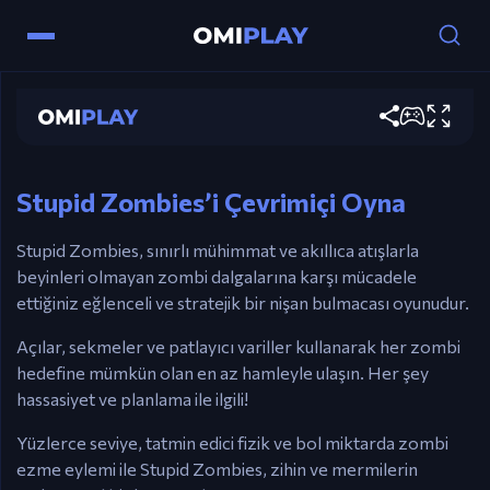
Stupid Zombies
Şimdi oyna
Kontroller
Fare – Nişan Al & Ateş İçin Tıklayın.
Stupid Zombies’i Çevrimiçi Oyna
Stupid Zombies, sınırlı mühimmat ve akıllıca atışlarla
beyinleri olmayan zombi dalgalarına karşı mücadele
ettiğiniz eğlenceli ve stratejik bir nişan bulmacası oyunudur.
Açılar, sekmeler ve patlayıcı variller kullanarak her zombi
hedefine mümkün olan en az hamleyle ulaşın. Her şey
hassasiyet ve planlama ile ilgili!
Yüzlerce seviye, tatmin edici fizik ve bol miktarda zombi
ezme eylemi ile Stupid Zombies, zihin ve mermilerin