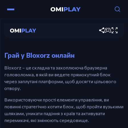
Bloxorz
Грати зараз
Керування
Стрілки – Котити блок.
Грай у Bloxorz онлайн
Bloxorz – це складна та захоплююча браузерна
головоломка, в якій ви ведете прямокутний блок
через заплутані платформи, щоб досягти цільового
отвору.
Використовуючи прості елементи управління, ви
повинні стратегічно котити блок, щоб пройти вузькими
шляхами, уникати падіння з країв та активувати
перемикачі, які змінюють середовище.