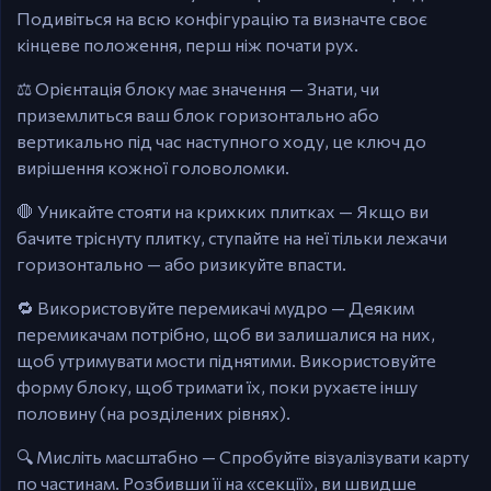
Подивіться на всю конфігурацію та визначте своє
кінцеве положення, перш ніж почати рух.
⚖️ Орієнтація блоку має значення — Знати, чи
приземлиться ваш блок горизонтально або
вертикально під час наступного ходу, це ключ до
вирішення кожної головоломки.
🛑 Уникайте стояти на крихких плитках — Якщо ви
бачите тріснуту плитку, ступайте на неї тільки лежачи
горизонтально — або ризикуйте впасти.
🔁 Використовуйте перемикачі мудро — Деяким
перемикачам потрібно, щоб ви залишалися на них,
щоб утримувати мости піднятими. Використовуйте
форму блоку, щоб тримати їх, поки рухаєте іншу
половину (на розділених рівнях).
🔍 Мисліть масштабно — Спробуйте візуалізувати карту
по частинам. Розбивши її на «секції», ви швидше