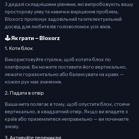
З дедалі складнішими рівнями, які випробовують вашу
просторову уяву та навички вирішення проблем,
Bloxorz пропонує задовільний та інтелектуальний
досвід для любителів головоломок усіх віків.
🕹️ Як грати – Bloxorz
1. Коти блок
Використовуйте стрілки, щоб котити блок по
платформі. Ви можете поставити його вертикально,
лежати горизонтально або балансувати на краях —
кожен рух має значення.
2. Падати в отвір
Ваша мета полягає в тому, щоб опустити блок, стоячи
вертикально, в квадратний отвір. Якщо ви впадете з
країв або приземлитеся неправильно — ви починаєте
знову.
3. Активуйте перемикачі