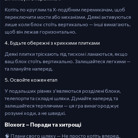
Котіть по круглим та X-подібним перемикачам, щоб
переключити мости або механізми. Деякі активуються
лише коли блок стоїть вертикально — інші вимагають,
щоб він лежав горизонтально.
4. Будьте обережні з крихкими плитками
Деякі плитки тріскають під тиском і ламаються, якщо
ваш блок стоїть вертикально. Залишайтеся легкими —
та плануйте наперед.
5. Освойте кожен етап
У подальших рівнях з’являються розділені блоки,
телепорти та складні шляхи. Думайте наперед та
залишайтеся терплячими — ця гра винагороджує
розумні ходи, а не швидкі.
Bloxorz – Поради та хитрощі
🧠 Плани свого шляху — Не просто котіть вперед.