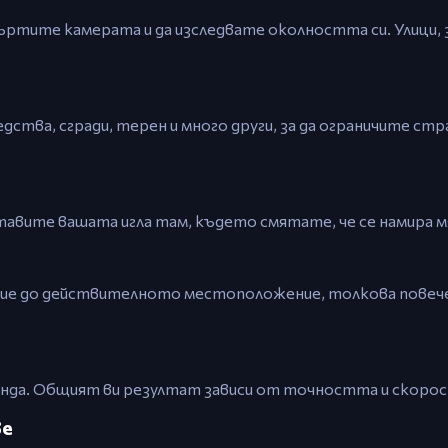
ъртите камерата и да изследвате околността си. Улици, з
дства, сгради, терен и много други, за да ограничите стр
тавите вашата игла там, където смятате, че се намира 
ие до действителното местоположение, толкова повеч
унда. Общият ви резултат зависи от точността и скоро
ве