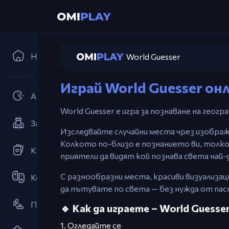
Начало
World Guesser
Играй World Guesser он
Аркади
World Guesser е игра за познаване на гео
Защита на кулите
Изследвайте случайни места чрез изображ
Колкото по-близо е познанието ви, толко
Карти
приятели да видят кой познава света най-
С разнообразни места, красиви визуализац
Кооперативни
да пътувате по света — без нужда от па
Платформър
🔹 Как да играете – World Guesse
1. Огледайте се