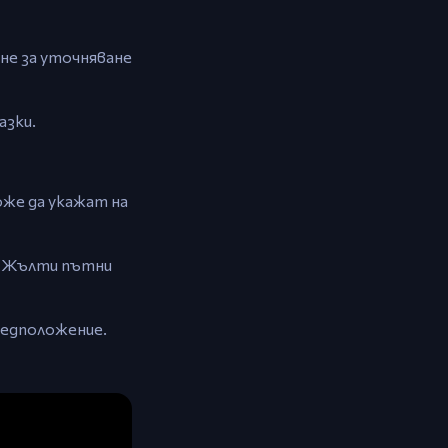
не за уточняване
азки.
оже да укажат на
а. Жълти пътни
редположение.