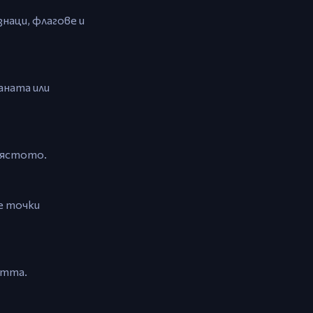
наци, флагове и
аната или
мястото.
е точки
стта.