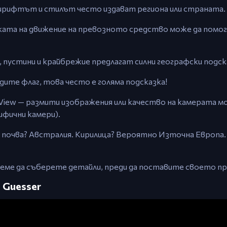
шрифтът и стилът често издават региона или страната.
ката на движение на превозното средство може да помог
 пустини и крайбрежие предлагат силни географски подск
дите флаг, това често е голяма подсказка!
 View — размити изображения или качество на камерата м
ифични камери).
на почва? Австралия. Кирилица? Вероятно Източна Европ
еме да съберете детайли, преди да поставите своето п
 Guesser