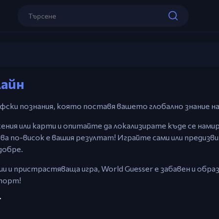
Контроли
Мишка – Кликнете на картата, за да
World Guesser
местата.
лайн
Играй сега
графски познания, която поставя вашето глобално знание н
ения или карти и опитайте да локализирате къде се нами
ва по-висок е вашия резултат! Играйте сами или предизв
добре.
ии и пристрастяваща игра, World Guesser е забавен и обр
спорт!
r