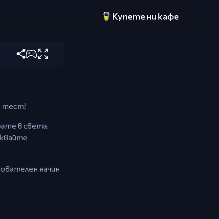
Купете ни кафе
 познавате
а тест!
рате в света.
иквайте
азователен начин