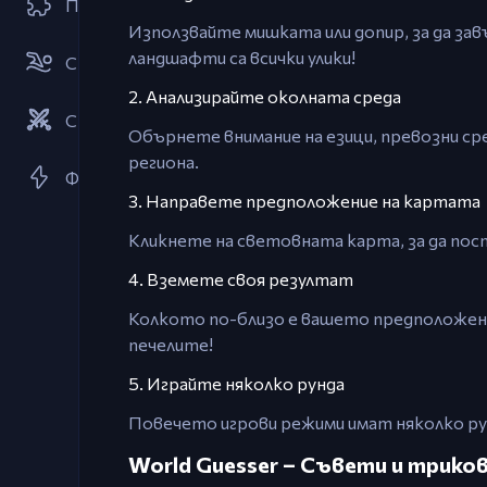
Пъзел
Използвайте мишката или допир, за да зав
ландшафти са всички улики!
Спорт
2. Анализирайте околната среда
Стратегии
Обърнете внимание на езици, превозни сре
региона.
Флаш Игри
3. Направете предположение на картата
Кликнете на световната карта, за да пос
4. Вземете своя резултат
Колкото по-близо е вашето предположен
печелите!
5. Играйте няколко рунда
Повечето игрови режими имат няколко р
World Guesser – Съвети и трико