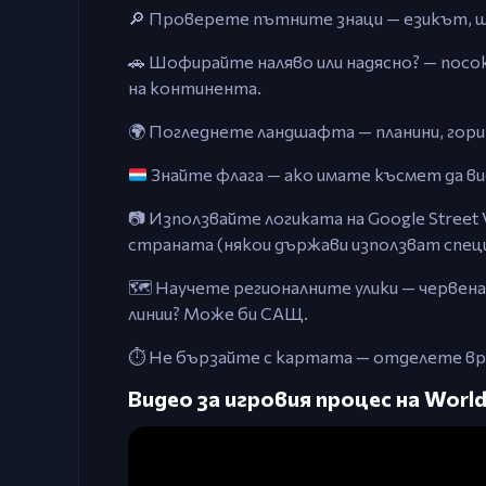
🔎 Проверете пътните знаци — езикът, 
🚗 Шофирайте наляво или надясно? — посо
на континента.
🌍 Погледнете ландшафта — планини, гори,
Знайте флага — ако имате късмет да ви
📷 Използвайте логиката на Google Street
страната (някои държави използват спец
🗺️ Научете регионалните улики — черве
линии? Може би САЩ.
⏱️ Не бързайте с картата — отделете вр
Видео за игровия процес на World