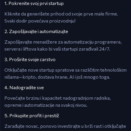
1. Pokrenite svoj prvi startup
Kliknite da generišete prihod od svoje prve male firme.
Svaki dodir povećava proizvodnju!
2. Zapošljavajte i automatizujte
Zapošljavajte menadžere za automatizaciju programera,
servera i liftova kako bi vaši startupi zarađivali 24/7.
3. Proširite svoje carstvo
Otključajte nove startup spratove sa različitim tehnološkim
nišama—kripto, dostava hrane, AI i još mnogo toga.
4. Nadogradite sve
Povećajte brzinu i kapacitet nadogradnjom radnika,
opreme i automatizacije na svakoj nivou.
5. Prikupite profit i prestiž
Zarađujte novac, ponovo investirajte u brži rast i otključajte