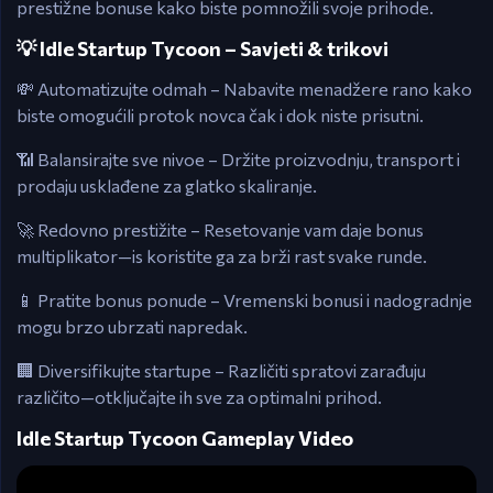
prestižne bonuse kako biste pomnožili svoje prihode.
💡 Idle Startup Tycoon – Savjeti & trikovi
💸 Automatizujte odmah – Nabavite menadžere rano kako
biste omogućili protok novca čak i dok niste prisutni.
📶 Balansirajte sve nivoe – Držite proizvodnju, transport i
prodaju usklađene za glatko skaliranje.
🚀 Redovno prestižite – Resetovanje vam daje bonus
multiplikator—is koristite ga za brži rast svake runde.
📱 Pratite bonus ponude – Vremenski bonusi i nadogradnje
mogu brzo ubrzati napredak.
🏢 Diversifikujte startupe – Različiti spratovi zarađuju
različito—otključajte ih sve za optimalni prihod.
Idle Startup Tycoon Gameplay Video