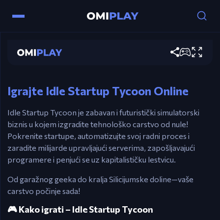
Miš / Dodir – Dodirnite da generišete prihod i
interagujete
Idle Startup Tycoon
Kliknite ikone – Nadogradite, automatizujte i
Igraj sada
upravljajte spratovima
Esc – Otvorite meni za pauzu ili postavke
Igrajte Idle Startup Tycoon Online
Idle Startup Tycoon je zabavan i futuristički simulatorski
biznis u kojem izgradite tehnološko carstvo od nule!
Pokrenite startupe, automatizujte svoj radni proces i
zaradite milijarde upravljajući serverima, zapošljavajući
programere i penjući se uz kapitalističku lestvicu.
Od garažnog geeka do kralja Silicijumske doline—vaše
carstvo počinje sada!
🎮 Kako igrati – Idle Startup Tycoon