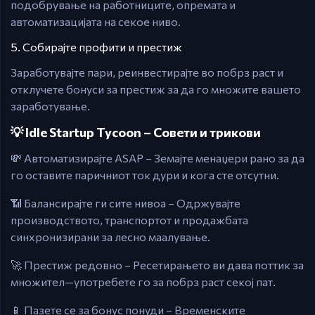
подобрување на работниците, опремата и
автоматизацијата на секое ниво.
5. Собирајте профити и престиж
Заработувајте пари, реинвестирајте во побрз раст и
отклучете бонуси за престиж за да го множите вашето
заработување.
💡 Idle Startup Tycoon – Совети и трикови
💸 Автоматизирајте ASAP – Земајте менаџери рано за да
го оставите паричниот ток дури и кога сте отсутни.
📶 Балансирајте ги сите нивоа – Одржувајте
производството, транспортот и продажбата
синхронизирани за лесно маалување.
🚀 Престиж редовно – Ресетирањето ви дава поттик за
множител—употребете го за побрз раст секој пат.
📱 Пазете се за бонус понуди – Временските