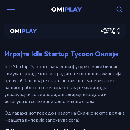
Миш / Допир – Тапкајте за да генерирате
приход и интеракција
Idle Startup Tycoon
Кликнете на Икони – Надградете,
Играј сега
автоматизирајте и управувајте со катовите
Esc – Отворете го мението за пауза или
подесувања
Играјте Idle Startup Tycoon Онлајн
Idle Startup Tycoon е забавен и футуристички бизнис
симулатор каде што изградите технолошка империја
од нула! Лансирајте старт-апови, автоматизирајте го
вашиот работен тек и заработувајте милијарди
управувајќи со сервери, ангажирајќи кодери и
искачувајќи се по капиталистичката скала.
Од гаражниот геек до кралот на Силиконската долина
—вашата империја започнува сега!