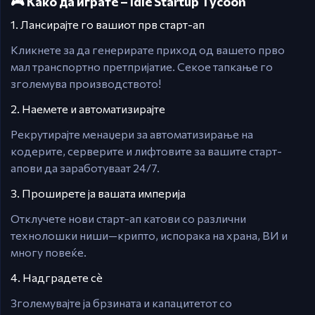
🎮 Како да играте – Idle Startup Tycoon
1. Лансирајте го вашиот прв старт-ап
Кликнете за да генерирате приход од вашето прво
мал транспортно претпријатие. Секое тапкање го
зголемува производството!
2. Наемете и автоматизирајте
Рекрутирајте менаџери за автоматизирање на
кодерите, серверите и лифтовите за вашите старт-
апови да заработуваат 24/7.
3. Проширете ја вашата империја
Отклучете нови старт-ап катови со различни
технолошки ниши—крипто, испорака на храна, ВИ и
многу повеќе.
4. Надградете сè
Зголемувајте ја брзината и капацитетот со