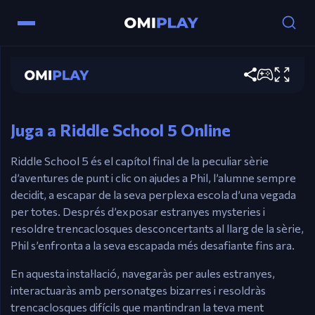
Riddle School 5
Controls
Juga ara
Ratolí – Punt & Clic per moure’t, interactuar i
resoldre trencaclosques.
Juga a Riddle School 5 Online
Riddle School 5 és el capítol final de la peculiar sèrie
d’aventures de punt i clic on ajudes a Phil, l’alumne sempre
decidit, a escapar de la seva perplexa escola d’una vegada
per totes. Després d’exposar estranyes mysteries i
resoldre trencaclosques desconcertants al llarg de la sèrie,
Phil s’enfronta a la seva escapada més desafiante fins ara.
En aquesta instal·lació, navegaràs per aules estranyes,
interactuaràs amb personatges bizarres i resoldràs
trencaclosques difícils que mantindran la teva ment