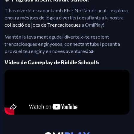
T’has divertit escapant amb Phil? No t’aturis aquí – explora
encara més jocs de lògica divertits i desafiants a la nostra
col·lecció de Jocs de Trencaclosques
a OmiPlay!
Mantén la teva ment aguda i diverteix-te resolent
trencaclosques enginyosos, connectant tubs i posant a
prova el teu enginy en noves aventures! 🧩
Vídeo de Gameplay de Riddle School 5