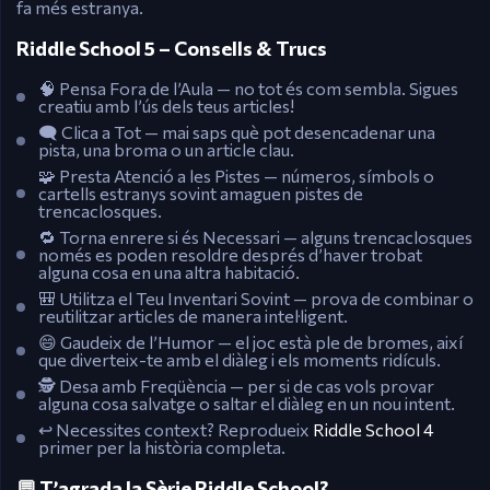
fa més estranya.
Riddle School 5 – Consells & Trucs
🧠 Pensa Fora de l’Aula — no tot és com sembla. Sigues
creatiu amb l’ús dels teus articles!
🗨️ Clica a Tot — mai saps què pot desencadenar una
pista, una broma o un article clau.
🧩 Presta Atenció a les Pistes — números, símbols o
cartells estranys sovint amaguen pistes de
trencaclosques.
🔁 Torna enrere si és Necessari — alguns trencaclosques
només es poden resoldre després d’haver trobat
alguna cosa en una altra habitació.
🎒 Utilitza el Teu Inventari Sovint — prova de combinar o
reutilitzar articles de manera intel·ligent.
😄 Gaudeix de l’Humor — el joc està ple de bromes, així
que diverteix-te amb el diàleg i els moments ridículs.
🕵️ Desa amb Freqüència — per si de cas vols provar
alguna cosa salvatge o saltar el diàleg en un nou intent.
↩️ Necessites context? Reprodueix
Riddle School 4
primer per la història completa.
💬 T’agrada la Sèrie Riddle School?