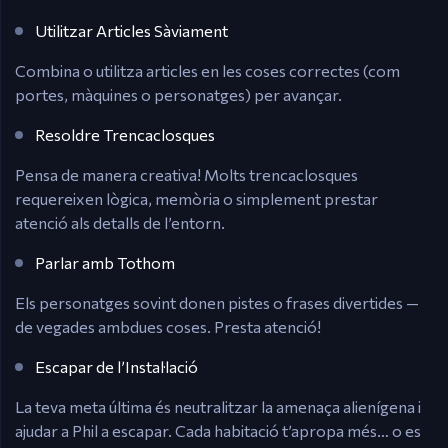
Utilitzar Articles Sàviament
Combina o utilitza articles en les coses correctes (com
portes, màquines o personatges) per avançar.
Resoldre Trencaclosques
Pensa de manera creativa! Molts trencaclosques
requereixen lògica, memòria o simplement prestar
atenció als detalls de l’entorn.
Parlar amb Tothom
Els personatges sovint donen pistes o frases divertides —
de vegades ambdues coses. Presta atenció!
Escapar de l’Instal·lació
La teva meta última és neutralitzar la amenaça alienígena i
ajudar a Phil a escapar. Cada habitació t’apropa més… o es