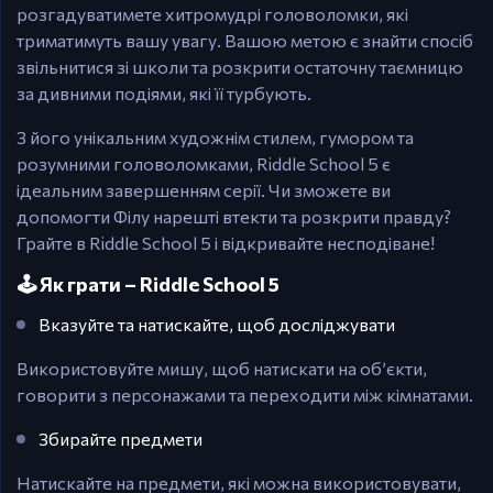
розгадуватимете хитромудрі головоломки, які
триматимуть вашу увагу. Вашою метою є знайти спосіб
звільнитися зі школи та розкрити остаточну таємницю
за дивними подіями, які її турбують.
З його унікальним художнім стилем, гумором та
розумними головоломками, Riddle School 5 є
ідеальним завершенням серії. Чи зможете ви
допомогти Філу нарешті втекти та розкрити правду?
Грайте в Riddle School 5 і відкривайте несподіване!
🕹️ Як грати – Riddle School 5
Вказуйте та натискайте, щоб досліджувати
Використовуйте мишу, щоб натискати на об’єкти,
говорити з персонажами та переходити між кімнатами.
Збирайте предмети
Натискайте на предмети, які можна використовувати,