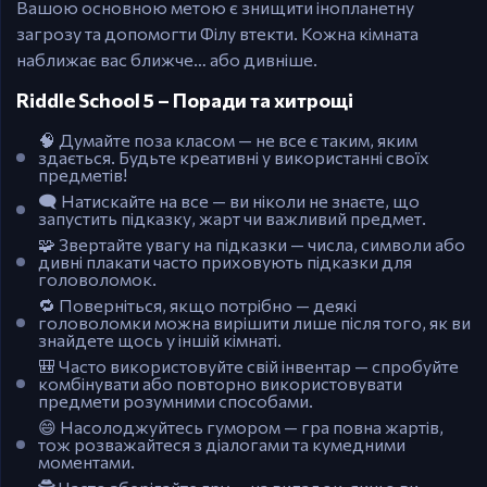
Вашою основною метою є знищити інопланетну
загрозу та допомогти Філу втекти. Кожна кімната
наближає вас ближче… або дивніше.
Riddle School 5 – Поради та хитрощі
🧠 Думайте поза класом — не все є таким, яким
здається. Будьте креативні у використанні своїх
предметів!
🗨️ Натискайте на все — ви ніколи не знаєте, що
запустить підказку, жарт чи важливий предмет.
🧩 Звертайте увагу на підказки — числа, символи або
дивні плакати часто приховують підказки для
головоломок.
🔁 Поверніться, якщо потрібно — деякі
головоломки можна вирішити лише після того, як ви
знайдете щось у іншій кімнаті.
🎒 Часто використовуйте свій інвентар — спробуйте
комбінувати або повторно використовувати
предмети розумними способами.
😄 Насолоджуйтесь гумором — гра повна жартів,
тож розважайтеся з діалогами та кумедними
моментами.