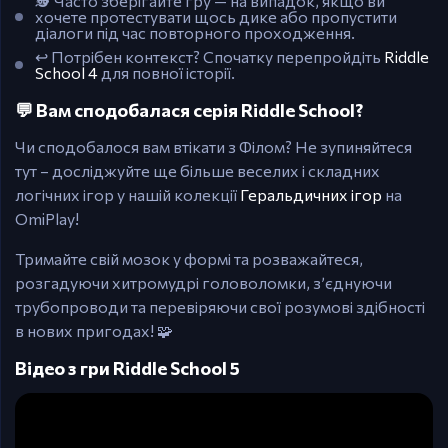
🕵️ Часто зберігайте гру — на випадок, якщо ви
хочете протестувати щось дике або пропустити
діалоги під час повторного проходження.
↩️ Потрібен контекст? Спочатку перепройдіть
Riddle
School 4
для повної історії.
💬 Вам сподобалася серія Riddle School?
Чи сподобалося вам втікати з Філом? Не зупиняйтеся
тут – досліджуйте ще більше веселих і складних
логічних ігор у нашій колекції
Геральдичних ігор
на
OmiPlay!
Тримайте свій мозок у формі та розважайтеся,
розгадуючи хитромудрі головоломки, з’єднуючи
трубопроводи та перевіряючи свої розумові здібності
в нових пригодах! 🧩
Відео з гри Riddle School 5