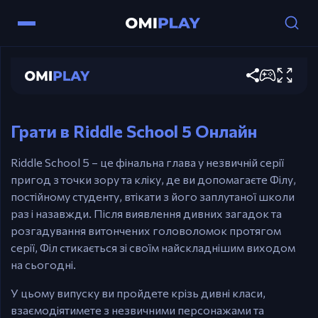
Керування
Riddle School 5
Миша – Вказуйте та натискайте, щоб
Грати зараз
рухатися, взаємодіяти та розгадувати
головоломки.
Грати в Riddle School 5 Онлайн
Riddle School 5 – це фінальна глава у незвичній серії
пригод з точки зору та кліку, де ви допомагаєте Філу,
постійному студенту, втікати з його заплутаної школи
раз і назавжди. Після виявлення дивних загадок та
розгадування витончених головоломок протягом
серії, Філ стикається зі своїм найскладнішим виходом
на сьогодні.
У цьому випуску ви пройдете крізь дивні класи,
взаємодіятимете з незвичними персонажами та