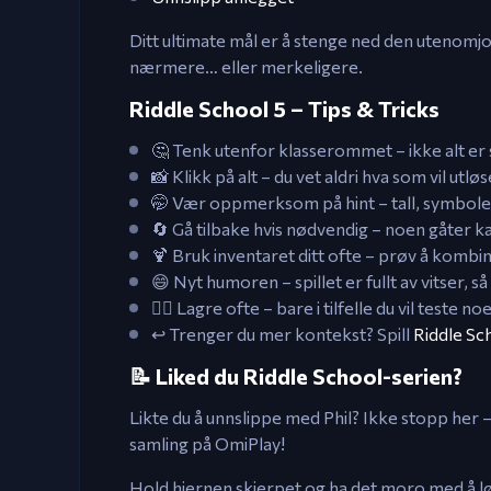
Ditt ultimate mål er å stenge ned den utenomjo
nærmere… eller merkeligere.
Riddle School 5 – Tips & Tricks
🤔 Tenk utenfor klasserommet – ikke alt er
📸 Klikk på alt – du vet aldri hva som vil utløs
🤭 Vær oppmerksom på hint – tall, symboler, 
🔄 Gå tilbake hvis nødvendig – noen gåter ka
🍹 Bruk inventaret ditt ofte – prøv å kombi
😄 Nyt humoren – spillet er fullt av vitser,
🚶‍♂️ Lagre ofte – bare i tilfelle du vil teste
↩️ Trenger du mer kontekst? Spill
Riddle Sc
📝 Liked du Riddle School-serien?
Likte du å unnslippe med Phil? Ikke stopp her
samling på OmiPlay!
Hold hjernen skjerpet og ha det moro med å løse