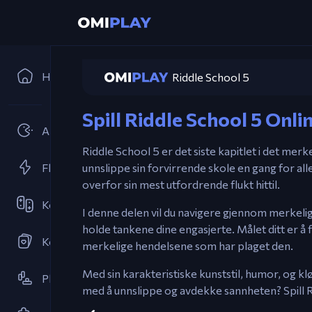
Hjem
Riddle School 5
Spill Riddle School 5 Onli
Arkader
Riddle School 5 er det siste kapitlet i det mer
Flash Spill
unnslippe sin forvirrende skole en gang for alle
overfor sin mest utfordrende flukt hittil.
Kooperativ
I denne delen vil du navigere gjennom merkelig
holde tankene dine engasjerte. Målet ditt er å 
Kortspill
merkelige hendelsene som har plaget den.
Med sin karakteristiske kunststil, humor, og klø
Plattformspill
med å unnslippe og avdekke sannheten? Spill 