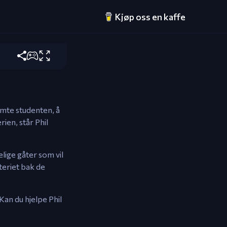
Kjøp oss en kaffe
eragere, og
temte studenten, å
ien, står Phil
lige gåter som vil
teriet bak de
Kan du hjelpe Phil