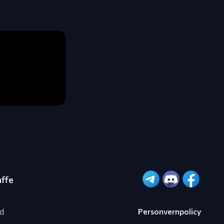
affe
ed
Personvernpolicy