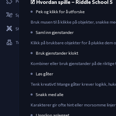
Puslespill
🗹 Hvordan spille – Riddle School 5
Pek og klikk for å utforske
Sportspill
Bruk musen til å klikke på objekter, snakke
Strategier
Saml inn gjenstander
Tower Defense-spill
Klikk på brukbare objekter for å plukke dem opp
Bruk gjenstander klokt
Kombiner eller bruk gjenstander på de riktige
Løs gåter
Tenk kreativt! Mange gåter krever logikk, hu
Snakk med alle
Karakterer gir ofte hint eller morsomme lin
Unnslipp anlegget