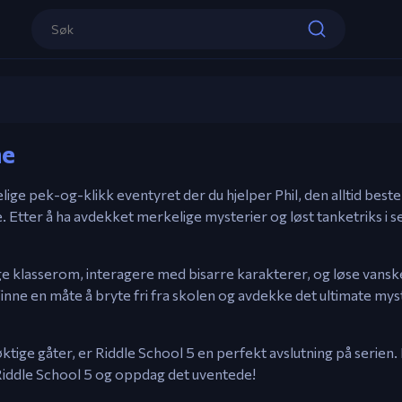
Kontroller
Mus – Pek & Klikk for å bevege deg, int
Riddle School 5
løse gåter.
ne
Spill nå
kelige pek-og-klikk eventyret der du hjelper Phil, den alltid bes
. Etter å ha avdekket merkelige mysterier og løst tanketriks i ser
e klasserom, interagere med bisarre karakterer, og løse vanske
finne en måte å bryte fri fra skolen og avdekke det ultimate mys
ktige gåter, er Riddle School 5 en perfekt avslutning på serien. 
Riddle School 5 og oppdag det uventede!