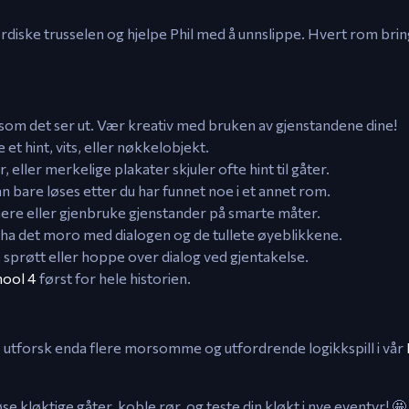
rdiske trusselen og hjelpe Phil med å unnslippe. Hvert rom bri
 som det ser ut. Vær kreativ med bruken av gjenstandene dine!
e et hint, vits, eller nøkkelobjekt.
eller merkelige plakater skjuler ofte hint til gåter.
n bare løses etter du har funnet noe i et annet rom.
nere eller gjenbruke gjenstander på smarte måter.
 så ha det moro med dialogen og de tullete øyeblikkene.
 noe sprøtt eller hoppe over dialog ved gjentakelse.
hool 4
først for hele historien.
 – utforsk enda flere morsomme og utfordrende logikkspill i vår
 kløktige gåter, koble rør, og teste din kløkt i nye eventyr! 🤩