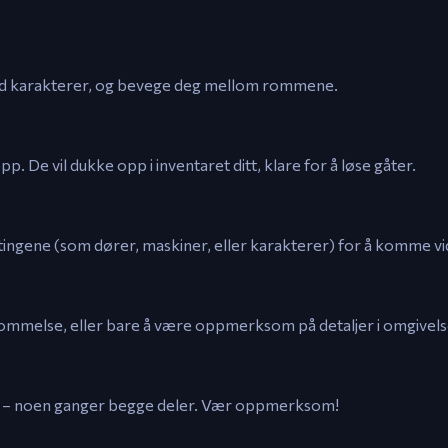
 med karakterer, og bevege deg mellom rommene.
. De vil dukke opp i inventaret ditt, klare for å løse gåter.
 tingene (som dører, maskiner, eller karakterer) for å komme vi
kommelse, eller bare å være oppmerksom på detaljer i omgivel
jer – noen ganger begge deler. Vær oppmerksom!