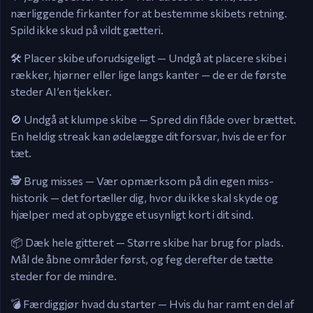
nærliggende firkanter for at bestemme skibets retning.
Spild ikke skud på vildt gætteri.
🛠️ Placer skibe uforudsigeligt — Undgå at placere skibe i
rækker, hjørner eller lige langs kanter — de er de første
steder AI’en tjekker.
🚫 Undgå at klumpe skibe — Spred din flåde over brættet.
En heldig streak kan ødelægge dit forsvar, hvis de er for
tæt.
🕵️ Brug misses — Vær opmærksom på din egen miss-
historik — det fortæller dig, hvor du ikke skal skyde og
hjælper med at opbygge et usynligt kort i dit sind.
📦 Dæk hele gitteret — Større skibe har brug for plads.
Mål de åbne områder først, og feg derefter de tætte
steder for de mindre.
💣 Færdiggjør hvad du starter — Hvis du har ramt en del af