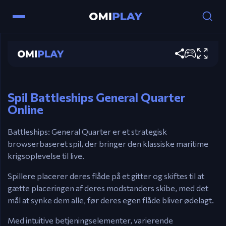
Battleships General Quarter
Kontroller
Spil nu
Mus – Klik for at placere skibe & affyre skud.
⬅️➡️ Pilene – Drej skibene.
Spil Battleships General Quarter
Online
Battleships: General Quarter er et strategisk
browserbaseret spil, der bringer den klassiske maritime
krigsoplevelse til live.
Spillere placerer deres flåde på et gitter og skiftes til at
gætte placeringen af deres modstanders skibe, med det
mål at synke dem alle, før deres egen flåde bliver ødelagt.
Med intuitive betjeningselementer, varierende