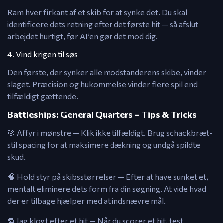
Ram hver firkant af et skib for at synke det. Du skal
identificere dets retning efter det første hit — så afslut
arbejdet hurtigt, før AI’en gør det mod dig.
4. Vind krigen til søs
Den første, der synker alle modstanderens skibe, vinder
slaget. Præcision og hukommelse vinder flere spil end
tilfældigt gættende.
Battleships: General Quarters – Tips & Tricks
🎯 Affyr i mønstre — Klik ikke tilfældigt. Brug schackbræt-
stil spacing for at maksimere dækning og undgå spildte
skud.
🧠 Hold styr på skibsstørrelser — Efter at have sunket et,
mentalt eliminere dets form fra din søgning. At vide hvad
der er tilbage hjælper med at indsnævre mål.
🔁 Jag klogt efter et hit — Når du scorer et hit, test