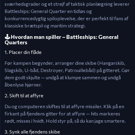
sværhedsgrader og et strejf af taktisk planlægning leverer
Battleships: General Quarter en tidløs og
konkurrencedygtig spiloplevelse, der er perfekt til fans af
klassiske brætspil og maritim strategi.
🕹️ Hvordan man spiller – Battleships: General
Quarters
1. Placer din flåde
Før kampen begynder, arranger dine skibe (Hangarskib,
Slagskib, U-båd, Destroyer, Patrouillebåd) på gitteret. Gør
dem godt skjulte — undgå at klumpe sammen og undgå
åbenlyse hjørner.
2. Skift til at affyre
Du og computeren skiftes til at affyre missiler. Klik på en
firkant på fjendens gitter for at affyre — hits markeres
rødt, misses i hvidt. Hold styr på, så du kan jage smartere.
3. Synk alle fjendens skibe