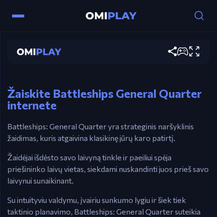
Valdymas
Battleships General Quarter
Pelė – Spustelėkite, kad išdėliotumėte laivus &
Žaisti dabar
šaudytumėte.
⬅️➡️ Rodyklės – Sukite laivus.
Žaiskite Battleships General Quarter
internete
Battleships: General Quarter yra strateginis naršyklinis
žaidimas, kuris atgaivina klasikinę jūrų karo patirtį.
Žaidėjai išdėsto savo laivyną tinkle ir paeiliui spėja
priešininko laivų vietas, siekdami nuskandinti juos prieš savo
laivynui sunaikinant.
Su intuityviu valdymu, įvairiu sunkumo lygiu ir šiek tiek
taktinio planavimo, Battleships: General Quarter suteikia