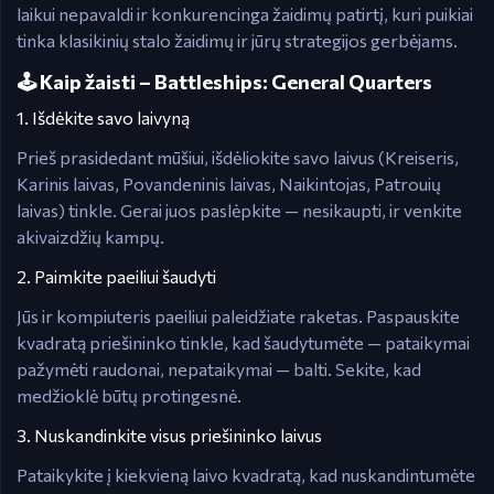
laikui nepavaldi ir konkurencinga žaidimų patirtį, kuri puikiai
tinka klasikinių stalo žaidimų ir jūrų strategijos gerbėjams.
🕹️ Kaip žaisti – Battleships: General Quarters
1. Išdėkite savo laivyną
Prieš prasidedant mūšiui, išdėliokite savo laivus (Kreiseris,
Karinis laivas, Povandeninis laivas, Naikintojas, Patrouių
laivas) tinkle. Gerai juos paslėpkite — nesikaupti, ir venkite
akivaizdžių kampų.
2. Paimkite paeiliui šaudyti
Jūs ir kompiuteris paeiliui paleidžiate raketas. Paspauskite
kvadratą priešininko tinkle, kad šaudytumėte — pataikymai
pažymėti raudonai, nepataikymai — balti. Sekite, kad
medžioklė būtų protingesnė.
3. Nuskandinkite visus priešininko laivus
Pataikykite į kiekvieną laivo kvadratą, kad nuskandintumėte