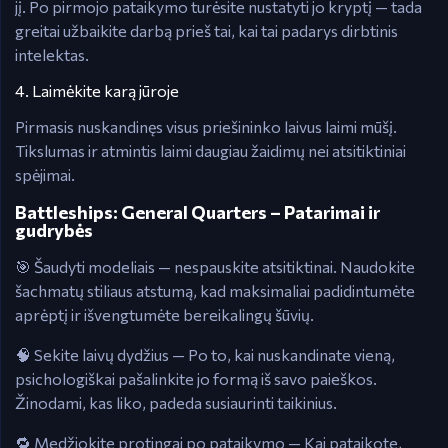
jį. Po pirmojo pataikymo turėsite nustatyti jo kryptį — tada
greitai užbaikite darbą prieš tai, kai tai padarys dirbtinis
intelektas.
4. Laimėkite karą jūroje
Pirmasis nuskandinęs visus priešininko laivus laimi mūšį.
Tikslumas ir atmintis laimi daugiau žaidimų nei atsitiktiniai
spėjimai.
Battleships: General Quarters – Patarimai ir
gudrybės
🎯 Šaudyti modeliais — nespauskite atsitiktinai. Naudokite
šachmatų stiliaus atstumą, kad maksimaliai padidintumėte
aprėptį ir išvengtumėte bereikalingų šūvių.
🧠 Sekite laivų dydžius — Po to, kai nuskandinate vieną,
psichologiškai pašalinkite jo formą iš savo paieškos.
Žinodami, kas liko, padeda susiaurinti taikinius.
🔁 Medžiokite protingai po pataikymo — Kai pataikote,