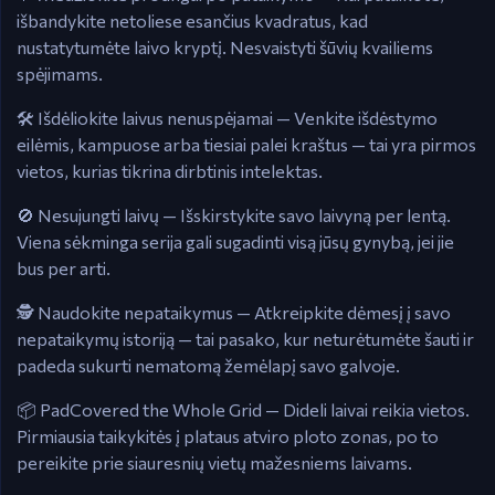
išbandykite netoliese esančius kvadratus, kad
nustatytumėte laivo kryptį. Nesvaistyti šūvių kvailiems
spėjimams.
🛠️ Išdėliokite laivus nenuspėjamai — Venkite išdėstymo
eilėmis, kampuose arba tiesiai palei kraštus — tai yra pirmos
vietos, kurias tikrina dirbtinis intelektas.
🚫 Nesujungti laivų — Išskirstykite savo laivyną per lentą.
Viena sėkminga serija gali sugadinti visą jūsų gynybą, jei jie
bus per arti.
🕵️ Naudokite nepataikymus — Atkreipkite dėmesį į savo
nepataikymų istoriją — tai pasako, kur neturėtumėte šauti ir
padeda sukurti nematomą žemėlapį savo galvoje.
📦 PadCovered the Whole Grid — Dideli laivai reikia vietos.
Pirmiausia taikykitės į plataus atviro ploto zonas, po to
pereikite prie siauresnių vietų mažesniems laivams.