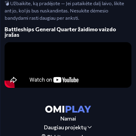
💣 Užbaikite, ką pradėjote — Jei pataikėte dalį laivo, likite
ant jo, kol jis bus nuskandintas. Nesukite dėmesio
bandydami rasti daugiau per anksti.
Battleships General Quarter žaidimo vaizdo
įrašas
Namai
Daugiau projektų