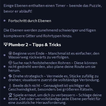
Einige Ebenen enthalten einen Timer – beende das Puzzle,
bevor er abläuft!
Fortschritt durch Ebenen
Die Ebenen werden zunehmend schwieriger und fügen
komplexere Gitter und Rohrtypen hinzu.
💡 Plumber 2 – Tipps & Tricks
🤩 Beginne vom Ende – Manchmal ist es einfacher, den
Wasserweg rückwärts zu verfolgen.
🤠 Suche nach feststehenden Rohren – Diese können
nicht gedreht werden, also plane deine Route um sie
herum.
🔁 Drehe strategisch – Vermeide es, Stücke zufällig zu
drehen; visualisiere zuerst die vollständige Verbindung.
💧 Beeile dich nicht – Genauigkeit ist wichtiger als
Geschwindigkeit, besonders bei größeren Rätseln.
🏆 Spiele erneut, um dich zu verbessern – Schlage deine
beste Zeit oder vervollständige jede Ebene perfekt für
eine zusätzliche Herausforderung.