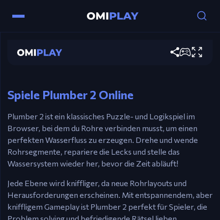
Steuerung
Plumber 2
Maus
– Klicke, um Rohre zu drehen.
Jetzt spielen
Touchscreen
– Tippe auf Rohre, um sie auf
mobilen Geräten zu drehen.
Spiele Plumber 2 Online
Plumber 2 ist ein klassisches Puzzle- und Logikspiel im
Browser, bei dem du Rohre verbinden musst, um einen
perfekten Wasserfluss zu erzeugen. Drehe und wende
Rohrsegmente, repariere die Lecks und stelle das
Wassersystem wieder her, bevor die Zeit abläuft!
Jede Ebene wird kniffliger, da neue Rohrlayouts und
Herausforderungen erscheinen. Mit entspannendem, aber
kniffligem Gameplay ist Plumber 2 perfekt für Spieler, die
Problem solving und befriedigende Rätsel lieben.