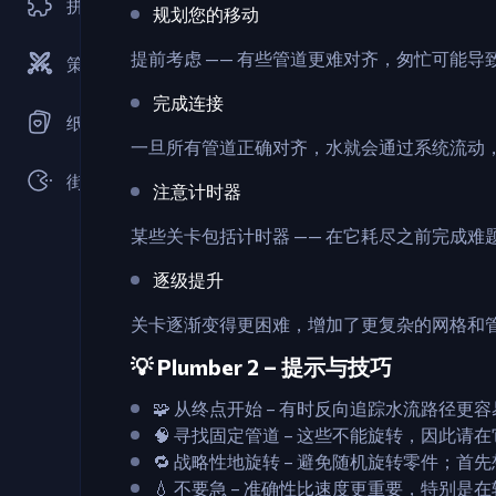
拼图
规划您的移动
提前考虑 —— 有些管道更难对齐，匆忙可能导
策略
完成连接
纸牌游戏
一旦所有管道正确对齐，水就会通过系统流动
街机
注意计时器
某些关卡包括计时器 —— 在它耗尽之前完成难
逐级提升
关卡逐渐变得更困难，增加了更复杂的网格和
💡 Plumber 2 – 提示与技巧
🧩 从终点开始 – 有时反向追踪水流路径更
🧠 寻找固定管道 – 这些不能旋转，因此
🔁 战略性地旋转 – 避免随机旋转零件；首
💧 不要急 – 准确性比速度更重要，特别是