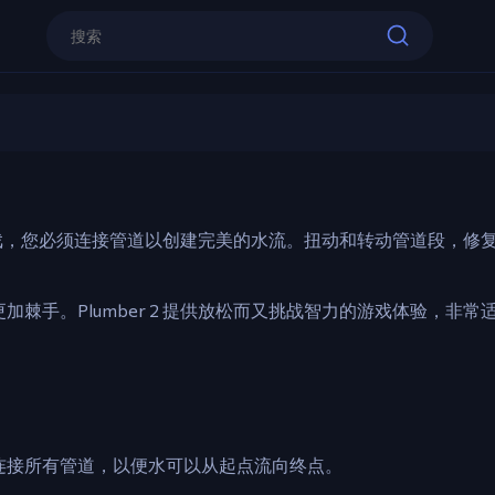
控制
鼠标
– 点击旋转管道。
Plumber 2
触摸屏
– 在移动设备上轻触管道以旋转
现在玩
览器游戏，您必须连接管道以创建完美的水流。扭动和转动管道段，修
棘手。Plumber 2 提供放松而又挑战智力的游戏体验，非常
连接所有管道，以便水可以从起点流向终点。