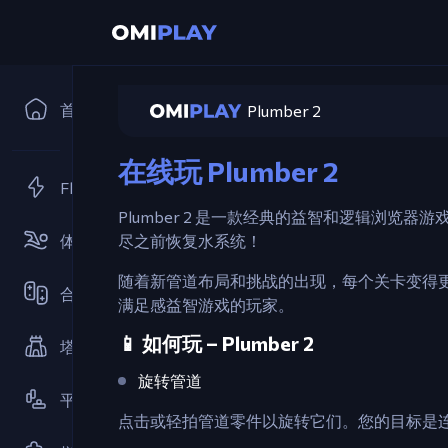
首页
Plumber 2
在线玩 Plumber 2
Flash游戏
Plumber 2 是一款经典的益智和逻辑浏
体育
尽之前恢复水系统！
随着新管道布局和挑战的出现，每个关卡变得更加
合作
满足感益智游戏的玩家。
📱 如何玩 – Plumber 2
塔防
旋转管道
平台游戏
点击或轻拍管道零件以旋转它们。您的目标是