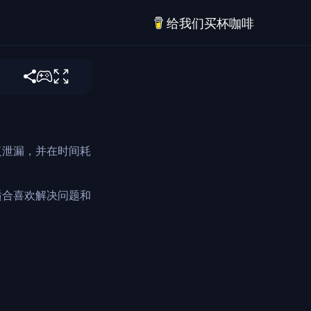
给我们买杯咖啡
它们。
复泄漏，并在时间耗
适合喜欢解决问题和