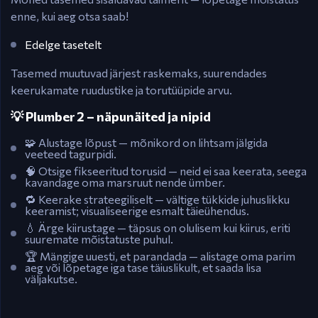
enne, kui aeg otsa saab!
Edelge tasetelt
Tasemed muutuvad järjest raskemaks, suurendades
keerukamate ruudustike ja torutüüpide arvu.
💡 Plumber 2 – näpunäited ja nipid
🧩 Alustage lõpust — mõnikord on lihtsam jälgida
veeteed tagurpidi.
🧠 Otsige fikseeritud torusid — neid ei saa keerata, seega
kavandage oma marsruut nende ümber.
🔁 Keerake strateegiliselt — vältige tükkide juhuslikku
keeramist; visualiseerige esmalt täieühendus.
💧 Ärge kiirustage — täpsus on olulisem kui kiirus, eriti
suuremate mõistatuste puhul.
🏆 Mängige uuesti, et parandada — alistage oma parim
aeg või lõpetage iga tase täiuslikult, et saada lisa
väljakutse.