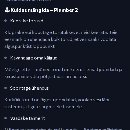
🕹️ Kuidas mängida – Plumber 2
Keerake torusid
Klõpsake või koputage torutükke, et neid keerata. Teie
eesmärk on ühendada kõik torud, et vesi saaks voolata
alguspunktist lõpppunkti.
Kavandage oma käigud
Mõelge ette — mõned torud on keerulisemad joondada ja
kiirustamine võib põhjustada surnud otsi.
Sooritage ühendus
Kui kõik torud on õigesti joondatud, voolab vesi läbi
süsteemi ja liigute järgmisele tasemele.
Vaadake taimerit
Mõned tasemed sisaldavad taimerit — lõpetage mõistatus