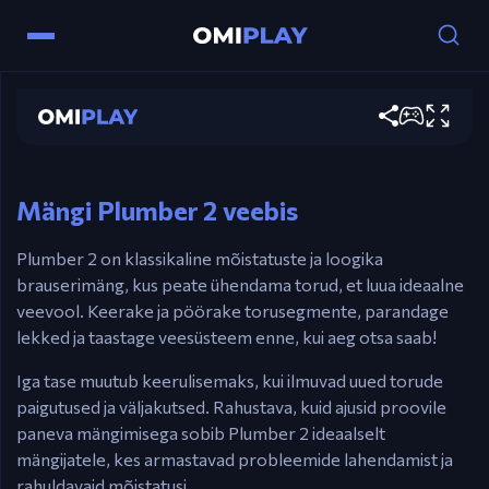
Juhtnupud
Plumber 2
Hiir
– Klõpsake torude keeramiseks.
Mängi kohe
Puuteekraan
– Koputage torude pööramiseks
mobiilseadmetes.
Mängi Plumber 2 veebis
Plumber 2 on klassikaline mõistatuste ja loogika
brauserimäng, kus peate ühendama torud, et luua ideaalne
veevool. Keerake ja pöörake torusegmente, parandage
lekked ja taastage veesüsteem enne, kui aeg otsa saab!
Iga tase muutub keerulisemaks, kui ilmuvad uued torude
paigutused ja väljakutsed. Rahustava, kuid ajusid proovile
paneva mängimisega sobib Plumber 2 ideaalselt
mängijatele, kes armastavad probleemide lahendamist ja
rahuldavaid mõistatusi.