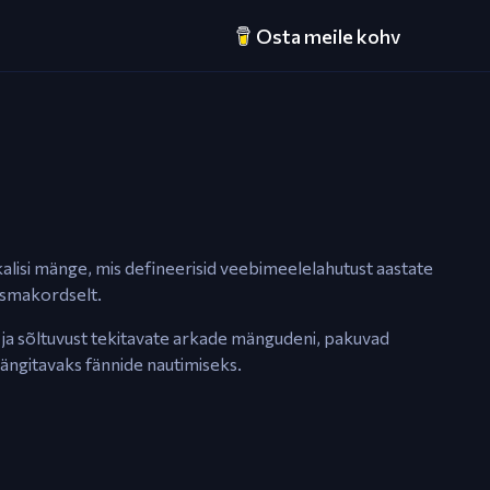
Osta meile kohv
kalisi mänge, mis defineerisid veebimeelelahutust aastate
 esmakordselt.
 ja sõltuvust tekitavate arkade mängudeni, pakuvad
mängitavaks fännide nautimiseks.