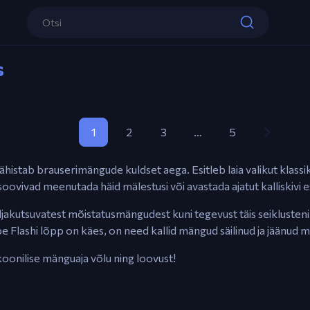
s
1
2
3
…
5
histab brauserimängude kuldset aega. Esitleb laia valikut klassi
soovivad meenutada häid mälestusi või avastada ajatut kalliskivi
jakutsuvatest mõistatusmängudest kuni tegevust täis seiklusteni
e Flashi lõpp on käes, on need kallid mängud säilinud ja jäänud 
oonilise mänguaja võlu ning loovust!