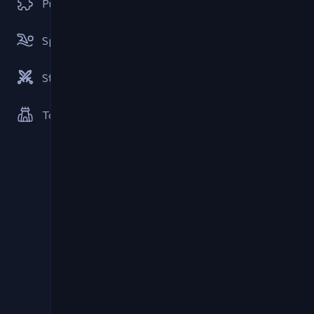
Pusle
Spordid
Strateegiad
Tower Defense mängud