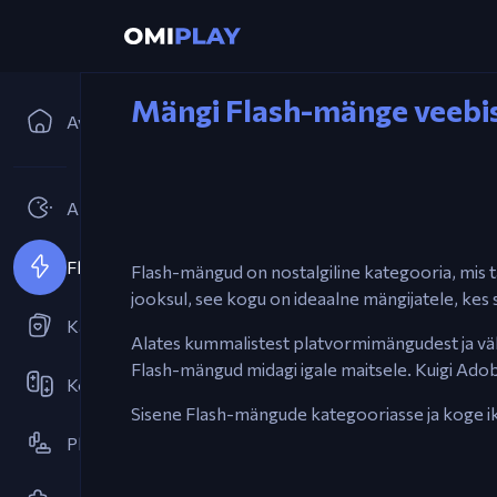
Mängi Flash-mänge veebi
Avaleht
Arcade'id
Flash-mängud
Flash-mängud on nostalgiline kategooria, mis tä
jooksul, see kogu on ideaalne mängijatele, kes 
Kaardimängud
Alates kummalistest platvormimängudest ja väl
Flash-mängud midagi igale maitsele. Kuigi Adob
Koostöö
Sisene Flash-mängude kategooriasse ja koge ik
Platvormimäng