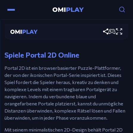
Steuerung
AD / ⬅️➡️ Pfeile – Bewege dich.
Portal 2D
W / ⬆️ Pfeil – Springe.
Maus Linksklick – Blaues Portal abfeuern.
Jetzt spielen
Maus Rechtsklick – Oranges Portal abfeuern.
R – Level zurücksetzen (Flash-Version).
Spiele Portal 2D Online
Portal 2D ist ein browserbasierter Puzzle-Plattformer,
der von der ikonischen Portal-Serie inspiriert ist. Dieses
Spiel fordert die Spieler heraus, kreativ zu denken und
komplexe Levels mit einem tragbaren Portalgerät zu
navigieren. Indem du verbundene blaue und
orangefarbene Portale platzierst, kannst du unmögliche
Distanzen überwinden, komplexe Rätsel lösen und Fallen
überwinden, um in jeder Phase voranzukommen.
Mit seinem minimalistischen 2D-Design behält Portal 2D